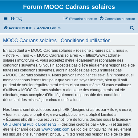
Forum MOOC Cadrans solaires
FAQ
S’inscrire au forum
Connexion au forum
R
Accueil MOOC
Accueil Forum
e
MOOC Cadrans solaires - Conditions d’utilisation
c
h
En accédant à « MOOC Cadrans solaires » (désigné ci-après par « nous »,
« notre », « nos », « MOOC Cadrans solaires », « https://www.cadrans-
e
solaires.info/forum »), vous acceptez d’être légalement responsable des
r
conditions suivantes. Si vous n’acceptez pas d’être légalement responsable de
toutes les conditions suivantes, alors n’accédez pas et/ou n’utilisez pas
c
« MOOC Cadrans solaires ». Nous pouvons modifier celles-ci à n’importe quel
h
moment et nous ferons tout pour que vous en soyez informé, bien qu’il soit
prudent de vérifier régulièrement celles-ci par vous-même. Si vous continuez
e
d’utiliser « MOOC Cadrans solaires » alors que des changements ont été
r
effectués, vous acceptez d’être légalement responsable des conditions
découlant des mises à jour et/ou modifications.
Nos forums sont développés par phpBB (désigné ci-après par « ils », « eux »,
« leur », « logiciel phpBB », « www.phpbb.com », « phpBB Limited »,
« Équipes phpBB ») qui est un script libre de forum, déclaré sous la licence «
GNU General Public License v2
» (désigné ci-après par « GPL ») et qui peut
être téléchargé depuis
www.phpbb.com
. Le logiciel phpBB facilite seulement
les discussions sur Internet. phpBB Limited n’est pas responsable de ce que