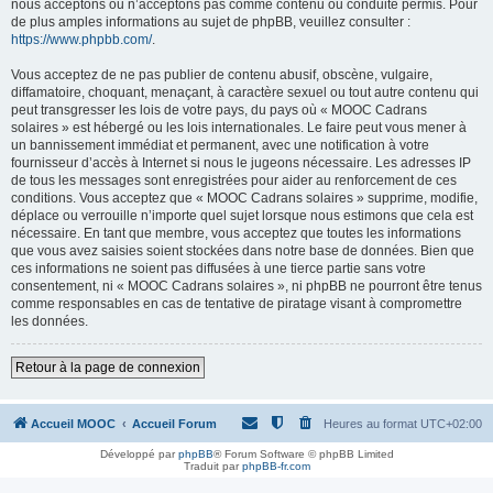
nous acceptons ou n’acceptons pas comme contenu ou conduite permis. Pour
de plus amples informations au sujet de phpBB, veuillez consulter :
https://www.phpbb.com/
.
Vous acceptez de ne pas publier de contenu abusif, obscène, vulgaire,
diffamatoire, choquant, menaçant, à caractère sexuel ou tout autre contenu qui
peut transgresser les lois de votre pays, du pays où « MOOC Cadrans
solaires » est hébergé ou les lois internationales. Le faire peut vous mener à
un bannissement immédiat et permanent, avec une notification à votre
fournisseur d’accès à Internet si nous le jugeons nécessaire. Les adresses IP
de tous les messages sont enregistrées pour aider au renforcement de ces
conditions. Vous acceptez que « MOOC Cadrans solaires » supprime, modifie,
déplace ou verrouille n’importe quel sujet lorsque nous estimons que cela est
nécessaire. En tant que membre, vous acceptez que toutes les informations
que vous avez saisies soient stockées dans notre base de données. Bien que
ces informations ne soient pas diffusées à une tierce partie sans votre
consentement, ni « MOOC Cadrans solaires », ni phpBB ne pourront être tenus
comme responsables en cas de tentative de piratage visant à compromettre
les données.
Retour à la page de connexion
Accueil MOOC
Accueil Forum
Heures au format
UTC+02:00
Développé par
phpBB
® Forum Software © phpBB Limited
Traduit par
phpBB-fr.com