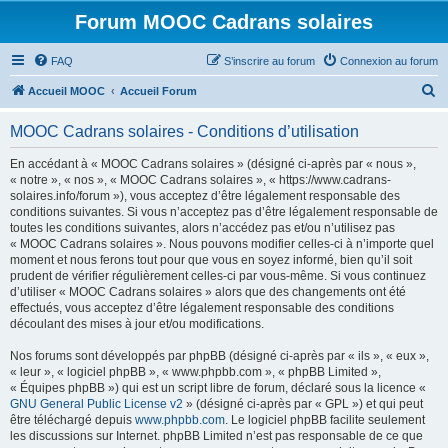
Forum MOOC Cadrans solaires
FAQ
S’inscrire au forum
Connexion au forum
R
Accueil MOOC
Accueil Forum
e
MOOC Cadrans solaires - Conditions d’utilisation
c
h
En accédant à « MOOC Cadrans solaires » (désigné ci-après par « nous »,
« notre », « nos », « MOOC Cadrans solaires », « https://www.cadrans-
e
solaires.info/forum »), vous acceptez d’être légalement responsable des
r
conditions suivantes. Si vous n’acceptez pas d’être légalement responsable de
toutes les conditions suivantes, alors n’accédez pas et/ou n’utilisez pas
c
« MOOC Cadrans solaires ». Nous pouvons modifier celles-ci à n’importe quel
h
moment et nous ferons tout pour que vous en soyez informé, bien qu’il soit
prudent de vérifier régulièrement celles-ci par vous-même. Si vous continuez
e
d’utiliser « MOOC Cadrans solaires » alors que des changements ont été
r
effectués, vous acceptez d’être légalement responsable des conditions
découlant des mises à jour et/ou modifications.
Nos forums sont développés par phpBB (désigné ci-après par « ils », « eux »,
« leur », « logiciel phpBB », « www.phpbb.com », « phpBB Limited »,
« Équipes phpBB ») qui est un script libre de forum, déclaré sous la licence «
GNU General Public License v2
» (désigné ci-après par « GPL ») et qui peut
être téléchargé depuis
www.phpbb.com
. Le logiciel phpBB facilite seulement
les discussions sur Internet. phpBB Limited n’est pas responsable de ce que