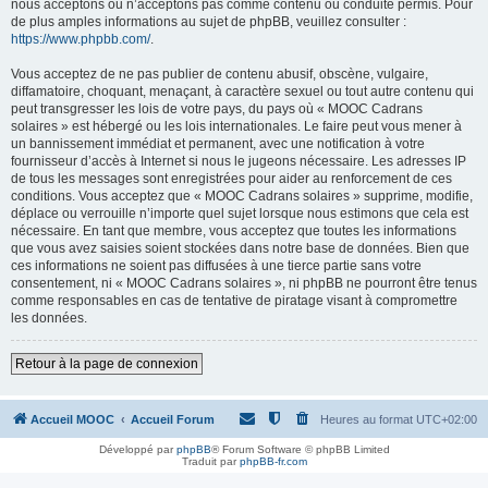
nous acceptons ou n’acceptons pas comme contenu ou conduite permis. Pour
de plus amples informations au sujet de phpBB, veuillez consulter :
https://www.phpbb.com/
.
Vous acceptez de ne pas publier de contenu abusif, obscène, vulgaire,
diffamatoire, choquant, menaçant, à caractère sexuel ou tout autre contenu qui
peut transgresser les lois de votre pays, du pays où « MOOC Cadrans
solaires » est hébergé ou les lois internationales. Le faire peut vous mener à
un bannissement immédiat et permanent, avec une notification à votre
fournisseur d’accès à Internet si nous le jugeons nécessaire. Les adresses IP
de tous les messages sont enregistrées pour aider au renforcement de ces
conditions. Vous acceptez que « MOOC Cadrans solaires » supprime, modifie,
déplace ou verrouille n’importe quel sujet lorsque nous estimons que cela est
nécessaire. En tant que membre, vous acceptez que toutes les informations
que vous avez saisies soient stockées dans notre base de données. Bien que
ces informations ne soient pas diffusées à une tierce partie sans votre
consentement, ni « MOOC Cadrans solaires », ni phpBB ne pourront être tenus
comme responsables en cas de tentative de piratage visant à compromettre
les données.
Retour à la page de connexion
Accueil MOOC
Accueil Forum
Heures au format
UTC+02:00
Développé par
phpBB
® Forum Software © phpBB Limited
Traduit par
phpBB-fr.com