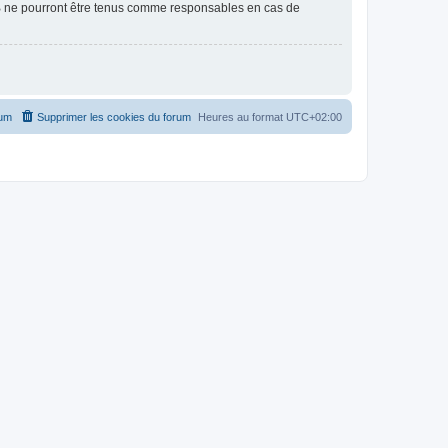
BB ne pourront être tenus comme responsables en cas de
rum
Supprimer les cookies du forum
Heures au format
UTC+02:00