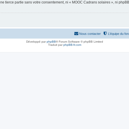
 une tierce partie sans votre consentement, ni « MOOC Cadrans solaires », ni php
Nous contacter
L’équipe du fo
Développé par
phpBB
® Forum Software © phpBB Limited
Traduit par
phpBB-fr.com