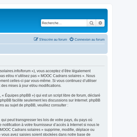
Rechercher
Recherche avancé
S’inscrire au forum
Connexion au forum
olaires.info/forum »), vous acceptez d’être légalement
 pas et/ou n’utilisez pas « MOOC Cadrans solaires ». Nous
ement celles-ci par vous-même. Si vous continuez d’utiliser
es mises à jour et/ou modifications.
 « Équipes phpBB ») qui est un script libre de forum, déclaré
l phpBB facilite seulement les discussions sur Internet. phpBB
 au sujet de phpBB, veuillez consulter :
qui peut transgresser les lois de votre pays, du pays où
tification à votre fournisseur d’accès à Internet si nous le
« MOOC Cadrans solaires » supprime, modifie, déplace ou
e vous avez saisies soient stockées dans notre base de