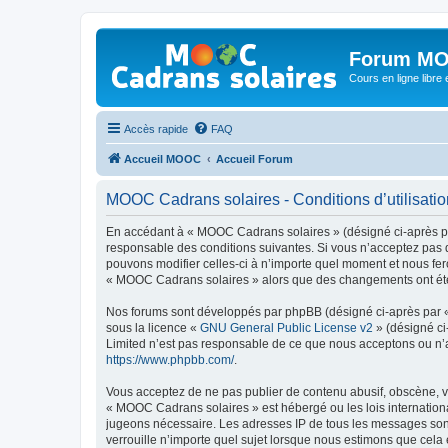
Forum MO
Cours en ligne libre e
Accès rapide
FAQ
Accueil MOOC
Accueil Forum
MOOC Cadrans solaires - Conditions d’utilisatio
En accédant à « MOOC Cadrans solaires » (désigné ci-après par
responsable des conditions suivantes. Si vous n’acceptez pas 
pouvons modifier celles-ci à n’importe quel moment et nous fero
« MOOC Cadrans solaires » alors que des changements ont été e
Nos forums sont développés par phpBB (désigné ci-après par « i
sous la licence «
GNU General Public License v2
» (désigné ci
Limited n’est pas responsable de ce que nous acceptons ou n’
https://www.phpbb.com/
.
Vous acceptez de ne pas publier de contenu abusif, obscène, vu
« MOOC Cadrans solaires » est hébergé ou les lois internationa
jugeons nécessaire. Les adresses IP de tous les messages son
verrouille n’importe quel sujet lorsque nous estimons que cela