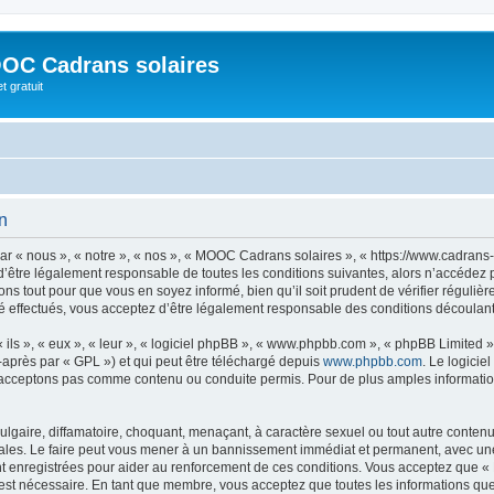
OC Cadrans solaires
t gratuit
n
 « nous », « notre », « nos », « MOOC Cadrans solaires », « https://www.cadrans-s
d’être légalement responsable de toutes les conditions suivantes, alors n’accédez
ns tout pour que vous en soyez informé, bien qu’il soit prudent de vérifier régulièr
ffectués, vous acceptez d’être légalement responsable des conditions découlant d
ls », « eux », « leur », « logiciel phpBB », « www.phpbb.com », « phpBB Limited »,
-après par « GPL ») et qui peut être téléchargé depuis
www.phpbb.com
. Le logicie
acceptons pas comme contenu ou conduite permis. Pour de plus amples informations
lgaire, diffamatoire, choquant, menaçant, à caractère sexuel ou tout autre contenu 
les. Le faire peut vous mener à un bannissement immédiat et permanent, avec une no
t enregistrées pour aider au renforcement de ces conditions. Vous acceptez que 
 est nécessaire. En tant que membre, vous acceptez que toutes les informations qu