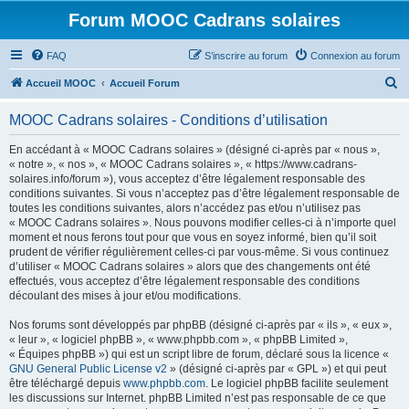
Forum MOOC Cadrans solaires
FAQ
S’inscrire au forum
Connexion au forum
R
Accueil MOOC
Accueil Forum
e
MOOC Cadrans solaires - Conditions d’utilisation
c
h
En accédant à « MOOC Cadrans solaires » (désigné ci-après par « nous »,
« notre », « nos », « MOOC Cadrans solaires », « https://www.cadrans-
e
solaires.info/forum »), vous acceptez d’être légalement responsable des
r
conditions suivantes. Si vous n’acceptez pas d’être légalement responsable de
toutes les conditions suivantes, alors n’accédez pas et/ou n’utilisez pas
c
« MOOC Cadrans solaires ». Nous pouvons modifier celles-ci à n’importe quel
h
moment et nous ferons tout pour que vous en soyez informé, bien qu’il soit
prudent de vérifier régulièrement celles-ci par vous-même. Si vous continuez
e
d’utiliser « MOOC Cadrans solaires » alors que des changements ont été
r
effectués, vous acceptez d’être légalement responsable des conditions
découlant des mises à jour et/ou modifications.
Nos forums sont développés par phpBB (désigné ci-après par « ils », « eux »,
« leur », « logiciel phpBB », « www.phpbb.com », « phpBB Limited »,
« Équipes phpBB ») qui est un script libre de forum, déclaré sous la licence «
GNU General Public License v2
» (désigné ci-après par « GPL ») et qui peut
être téléchargé depuis
www.phpbb.com
. Le logiciel phpBB facilite seulement
les discussions sur Internet. phpBB Limited n’est pas responsable de ce que