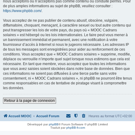
nous acceptons ou n’acceptons pas comme contenu ou conduite permis. Pour
de plus amples informations au sujet de phpBB, veuillez consulter :
https://www.phpbb.com/
.
Vous acceptez de ne pas publier de contenu abusif, obscène, vulgaire,
diffamatoire, choquant, menaçant, à caractère sexuel ou tout autre contenu qui
peut transgresser les lois de votre pays, du pays où « MOOC Cadrans
solaires » est hébergé ou les lois internationales. Le faire peut vous mener à
un bannissement immédiat et permanent, avec une notification à votre
fournisseur d’accès à Internet si nous le jugeons nécessaire. Les adresses IP
de tous les messages sont enregistrées pour aider au renforcement de ces
conditions. Vous acceptez que « MOOC Cadrans solaires » supprime, modifie,
déplace ou verrouille n’importe quel sujet lorsque nous estimons que cela est
nécessaire. En tant que membre, vous acceptez que toutes les informations
que vous avez saisies soient stockées dans notre base de données. Bien que
ces informations ne soient pas diffusées à une tierce partie sans votre
consentement, ni « MOOC Cadrans solaires », ni phpBB ne pourront être tenus
comme responsables en cas de tentative de piratage visant à compromettre
les données.
Retour à la page de connexion
Accueil MOOC
Accueil Forum
Heures au format
UTC+02:00
Développé par
phpBB
® Forum Software © phpBB Limited
Traduit par
phpBB-fr.com