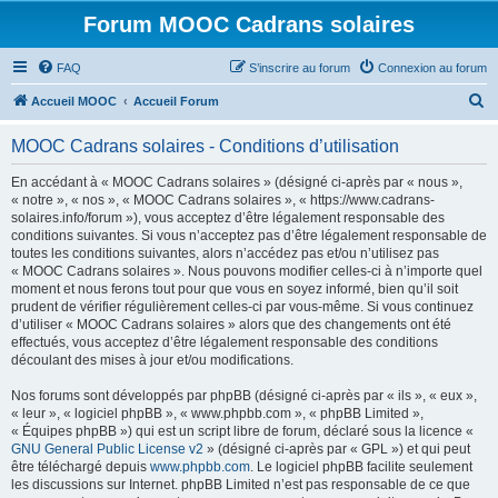
Forum MOOC Cadrans solaires
FAQ
S’inscrire au forum
Connexion au forum
R
Accueil MOOC
Accueil Forum
e
MOOC Cadrans solaires - Conditions d’utilisation
c
h
En accédant à « MOOC Cadrans solaires » (désigné ci-après par « nous »,
« notre », « nos », « MOOC Cadrans solaires », « https://www.cadrans-
e
solaires.info/forum »), vous acceptez d’être légalement responsable des
r
conditions suivantes. Si vous n’acceptez pas d’être légalement responsable de
toutes les conditions suivantes, alors n’accédez pas et/ou n’utilisez pas
c
« MOOC Cadrans solaires ». Nous pouvons modifier celles-ci à n’importe quel
h
moment et nous ferons tout pour que vous en soyez informé, bien qu’il soit
prudent de vérifier régulièrement celles-ci par vous-même. Si vous continuez
e
d’utiliser « MOOC Cadrans solaires » alors que des changements ont été
r
effectués, vous acceptez d’être légalement responsable des conditions
découlant des mises à jour et/ou modifications.
Nos forums sont développés par phpBB (désigné ci-après par « ils », « eux »,
« leur », « logiciel phpBB », « www.phpbb.com », « phpBB Limited »,
« Équipes phpBB ») qui est un script libre de forum, déclaré sous la licence «
GNU General Public License v2
» (désigné ci-après par « GPL ») et qui peut
être téléchargé depuis
www.phpbb.com
. Le logiciel phpBB facilite seulement
les discussions sur Internet. phpBB Limited n’est pas responsable de ce que