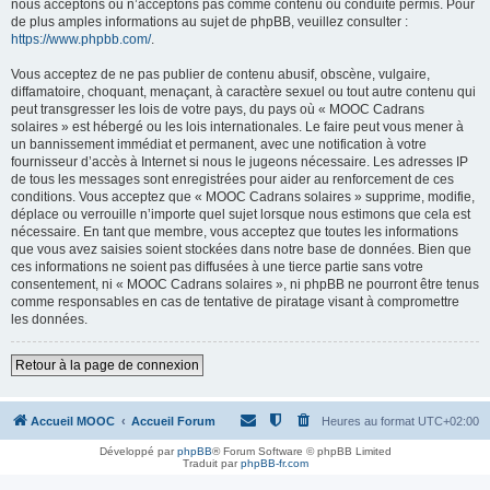
nous acceptons ou n’acceptons pas comme contenu ou conduite permis. Pour
de plus amples informations au sujet de phpBB, veuillez consulter :
https://www.phpbb.com/
.
Vous acceptez de ne pas publier de contenu abusif, obscène, vulgaire,
diffamatoire, choquant, menaçant, à caractère sexuel ou tout autre contenu qui
peut transgresser les lois de votre pays, du pays où « MOOC Cadrans
solaires » est hébergé ou les lois internationales. Le faire peut vous mener à
un bannissement immédiat et permanent, avec une notification à votre
fournisseur d’accès à Internet si nous le jugeons nécessaire. Les adresses IP
de tous les messages sont enregistrées pour aider au renforcement de ces
conditions. Vous acceptez que « MOOC Cadrans solaires » supprime, modifie,
déplace ou verrouille n’importe quel sujet lorsque nous estimons que cela est
nécessaire. En tant que membre, vous acceptez que toutes les informations
que vous avez saisies soient stockées dans notre base de données. Bien que
ces informations ne soient pas diffusées à une tierce partie sans votre
consentement, ni « MOOC Cadrans solaires », ni phpBB ne pourront être tenus
comme responsables en cas de tentative de piratage visant à compromettre
les données.
Retour à la page de connexion
Accueil MOOC
Accueil Forum
Heures au format
UTC+02:00
Développé par
phpBB
® Forum Software © phpBB Limited
Traduit par
phpBB-fr.com