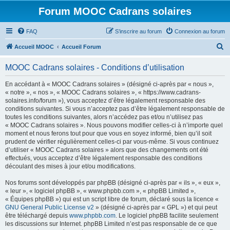
Forum MOOC Cadrans solaires
FAQ
S’inscrire au forum
Connexion au forum
R
Accueil MOOC
Accueil Forum
e
MOOC Cadrans solaires - Conditions d’utilisation
c
h
En accédant à « MOOC Cadrans solaires » (désigné ci-après par « nous »,
« notre », « nos », « MOOC Cadrans solaires », « https://www.cadrans-
e
solaires.info/forum »), vous acceptez d’être légalement responsable des
r
conditions suivantes. Si vous n’acceptez pas d’être légalement responsable de
toutes les conditions suivantes, alors n’accédez pas et/ou n’utilisez pas
c
« MOOC Cadrans solaires ». Nous pouvons modifier celles-ci à n’importe quel
h
moment et nous ferons tout pour que vous en soyez informé, bien qu’il soit
prudent de vérifier régulièrement celles-ci par vous-même. Si vous continuez
e
d’utiliser « MOOC Cadrans solaires » alors que des changements ont été
r
effectués, vous acceptez d’être légalement responsable des conditions
découlant des mises à jour et/ou modifications.
Nos forums sont développés par phpBB (désigné ci-après par « ils », « eux »,
« leur », « logiciel phpBB », « www.phpbb.com », « phpBB Limited »,
« Équipes phpBB ») qui est un script libre de forum, déclaré sous la licence «
GNU General Public License v2
» (désigné ci-après par « GPL ») et qui peut
être téléchargé depuis
www.phpbb.com
. Le logiciel phpBB facilite seulement
les discussions sur Internet. phpBB Limited n’est pas responsable de ce que