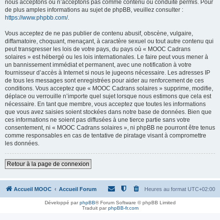
nous acceptons ou n’acceptons pas comme contenu ou conduite permis. Pour
de plus amples informations au sujet de phpBB, veuillez consulter :
https://www.phpbb.com/
.
Vous acceptez de ne pas publier de contenu abusif, obscène, vulgaire,
diffamatoire, choquant, menaçant, à caractère sexuel ou tout autre contenu qui
peut transgresser les lois de votre pays, du pays où « MOOC Cadrans
solaires » est hébergé ou les lois internationales. Le faire peut vous mener à
un bannissement immédiat et permanent, avec une notification à votre
fournisseur d’accès à Internet si nous le jugeons nécessaire. Les adresses IP
de tous les messages sont enregistrées pour aider au renforcement de ces
conditions. Vous acceptez que « MOOC Cadrans solaires » supprime, modifie,
déplace ou verrouille n’importe quel sujet lorsque nous estimons que cela est
nécessaire. En tant que membre, vous acceptez que toutes les informations
que vous avez saisies soient stockées dans notre base de données. Bien que
ces informations ne soient pas diffusées à une tierce partie sans votre
consentement, ni « MOOC Cadrans solaires », ni phpBB ne pourront être tenus
comme responsables en cas de tentative de piratage visant à compromettre
les données.
Retour à la page de connexion
Accueil MOOC
Accueil Forum
Heures au format
UTC+02:00
Développé par
phpBB
® Forum Software © phpBB Limited
Traduit par
phpBB-fr.com