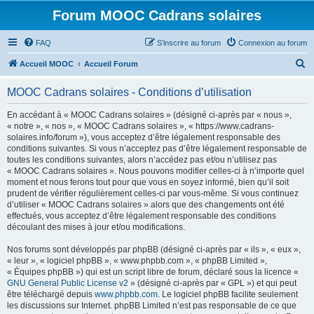
Forum MOOC Cadrans solaires
FAQ
S’inscrire au forum
Connexion au forum
R
Accueil MOOC
Accueil Forum
e
MOOC Cadrans solaires - Conditions d’utilisation
c
h
En accédant à « MOOC Cadrans solaires » (désigné ci-après par « nous »,
« notre », « nos », « MOOC Cadrans solaires », « https://www.cadrans-
e
solaires.info/forum »), vous acceptez d’être légalement responsable des
r
conditions suivantes. Si vous n’acceptez pas d’être légalement responsable de
toutes les conditions suivantes, alors n’accédez pas et/ou n’utilisez pas
c
« MOOC Cadrans solaires ». Nous pouvons modifier celles-ci à n’importe quel
h
moment et nous ferons tout pour que vous en soyez informé, bien qu’il soit
prudent de vérifier régulièrement celles-ci par vous-même. Si vous continuez
e
d’utiliser « MOOC Cadrans solaires » alors que des changements ont été
r
effectués, vous acceptez d’être légalement responsable des conditions
découlant des mises à jour et/ou modifications.
Nos forums sont développés par phpBB (désigné ci-après par « ils », « eux »,
« leur », « logiciel phpBB », « www.phpbb.com », « phpBB Limited »,
« Équipes phpBB ») qui est un script libre de forum, déclaré sous la licence «
GNU General Public License v2
» (désigné ci-après par « GPL ») et qui peut
être téléchargé depuis
www.phpbb.com
. Le logiciel phpBB facilite seulement
les discussions sur Internet. phpBB Limited n’est pas responsable de ce que