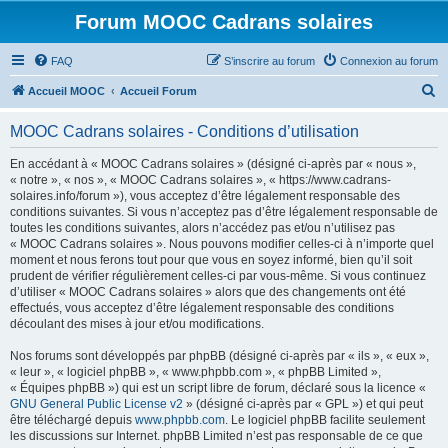
Forum MOOC Cadrans solaires
FAQ
S’inscrire au forum
Connexion au forum
R
Accueil MOOC
Accueil Forum
e
MOOC Cadrans solaires - Conditions d’utilisation
c
h
En accédant à « MOOC Cadrans solaires » (désigné ci-après par « nous »,
« notre », « nos », « MOOC Cadrans solaires », « https://www.cadrans-
e
solaires.info/forum »), vous acceptez d’être légalement responsable des
r
conditions suivantes. Si vous n’acceptez pas d’être légalement responsable de
toutes les conditions suivantes, alors n’accédez pas et/ou n’utilisez pas
c
« MOOC Cadrans solaires ». Nous pouvons modifier celles-ci à n’importe quel
h
moment et nous ferons tout pour que vous en soyez informé, bien qu’il soit
prudent de vérifier régulièrement celles-ci par vous-même. Si vous continuez
e
d’utiliser « MOOC Cadrans solaires » alors que des changements ont été
r
effectués, vous acceptez d’être légalement responsable des conditions
découlant des mises à jour et/ou modifications.
Nos forums sont développés par phpBB (désigné ci-après par « ils », « eux »,
« leur », « logiciel phpBB », « www.phpbb.com », « phpBB Limited »,
« Équipes phpBB ») qui est un script libre de forum, déclaré sous la licence «
GNU General Public License v2
» (désigné ci-après par « GPL ») et qui peut
être téléchargé depuis
www.phpbb.com
. Le logiciel phpBB facilite seulement
les discussions sur Internet. phpBB Limited n’est pas responsable de ce que