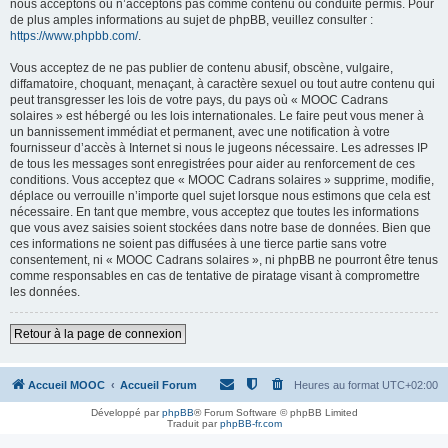
nous acceptons ou n’acceptons pas comme contenu ou conduite permis. Pour
de plus amples informations au sujet de phpBB, veuillez consulter :
https://www.phpbb.com/
.
Vous acceptez de ne pas publier de contenu abusif, obscène, vulgaire,
diffamatoire, choquant, menaçant, à caractère sexuel ou tout autre contenu qui
peut transgresser les lois de votre pays, du pays où « MOOC Cadrans
solaires » est hébergé ou les lois internationales. Le faire peut vous mener à
un bannissement immédiat et permanent, avec une notification à votre
fournisseur d’accès à Internet si nous le jugeons nécessaire. Les adresses IP
de tous les messages sont enregistrées pour aider au renforcement de ces
conditions. Vous acceptez que « MOOC Cadrans solaires » supprime, modifie,
déplace ou verrouille n’importe quel sujet lorsque nous estimons que cela est
nécessaire. En tant que membre, vous acceptez que toutes les informations
que vous avez saisies soient stockées dans notre base de données. Bien que
ces informations ne soient pas diffusées à une tierce partie sans votre
consentement, ni « MOOC Cadrans solaires », ni phpBB ne pourront être tenus
comme responsables en cas de tentative de piratage visant à compromettre
les données.
Retour à la page de connexion
Accueil MOOC
Accueil Forum
Heures au format
UTC+02:00
Développé par
phpBB
® Forum Software © phpBB Limited
Traduit par
phpBB-fr.com