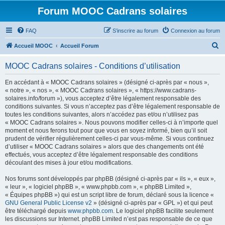
Forum MOOC Cadrans solaires
FAQ
S’inscrire au forum
Connexion au forum
R
Accueil MOOC
Accueil Forum
e
MOOC Cadrans solaires - Conditions d’utilisation
c
h
En accédant à « MOOC Cadrans solaires » (désigné ci-après par « nous »,
« notre », « nos », « MOOC Cadrans solaires », « https://www.cadrans-
e
solaires.info/forum »), vous acceptez d’être légalement responsable des
r
conditions suivantes. Si vous n’acceptez pas d’être légalement responsable de
toutes les conditions suivantes, alors n’accédez pas et/ou n’utilisez pas
c
« MOOC Cadrans solaires ». Nous pouvons modifier celles-ci à n’importe quel
h
moment et nous ferons tout pour que vous en soyez informé, bien qu’il soit
prudent de vérifier régulièrement celles-ci par vous-même. Si vous continuez
e
d’utiliser « MOOC Cadrans solaires » alors que des changements ont été
r
effectués, vous acceptez d’être légalement responsable des conditions
découlant des mises à jour et/ou modifications.
Nos forums sont développés par phpBB (désigné ci-après par « ils », « eux »,
« leur », « logiciel phpBB », « www.phpbb.com », « phpBB Limited »,
« Équipes phpBB ») qui est un script libre de forum, déclaré sous la licence «
GNU General Public License v2
» (désigné ci-après par « GPL ») et qui peut
être téléchargé depuis
www.phpbb.com
. Le logiciel phpBB facilite seulement
les discussions sur Internet. phpBB Limited n’est pas responsable de ce que