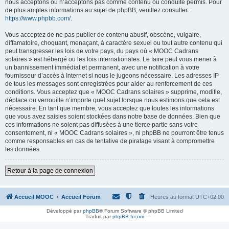
nous acceptons ou n’acceptons pas comme contenu ou conduite permis. Pour
de plus amples informations au sujet de phpBB, veuillez consulter :
https://www.phpbb.com/
.
Vous acceptez de ne pas publier de contenu abusif, obscène, vulgaire,
diffamatoire, choquant, menaçant, à caractère sexuel ou tout autre contenu qui
peut transgresser les lois de votre pays, du pays où « MOOC Cadrans
solaires » est hébergé ou les lois internationales. Le faire peut vous mener à
un bannissement immédiat et permanent, avec une notification à votre
fournisseur d’accès à Internet si nous le jugeons nécessaire. Les adresses IP
de tous les messages sont enregistrées pour aider au renforcement de ces
conditions. Vous acceptez que « MOOC Cadrans solaires » supprime, modifie,
déplace ou verrouille n’importe quel sujet lorsque nous estimons que cela est
nécessaire. En tant que membre, vous acceptez que toutes les informations
que vous avez saisies soient stockées dans notre base de données. Bien que
ces informations ne soient pas diffusées à une tierce partie sans votre
consentement, ni « MOOC Cadrans solaires », ni phpBB ne pourront être tenus
comme responsables en cas de tentative de piratage visant à compromettre
les données.
Retour à la page de connexion
Accueil MOOC
Accueil Forum
Heures au format
UTC+02:00
Développé par
phpBB
® Forum Software © phpBB Limited
Traduit par
phpBB-fr.com