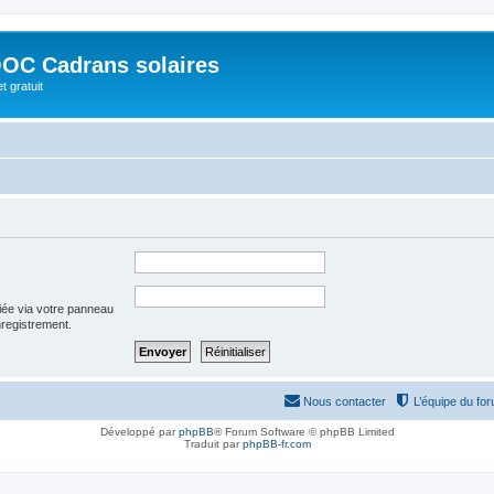
OC Cadrans solaires
t gratuit
iée via votre panneau
enregistrement.
Nous contacter
L’équipe du fo
Développé par
phpBB
® Forum Software © phpBB Limited
Traduit par
phpBB-fr.com