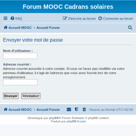
Forum MOOC Cadrans solaires
FAQ
S’inscrire au forum
Connexion au forum
R
Accueil MOOC
Accueil Forum
e
Envoyer votre mot de passe
c
h
Nom d’utilisateur :
e
r
Adresse courriel :
Adresse courriel associée à votre compte. Si vous ne l’avez pas modifiée via votre
c
panneau d’utilisateur, il s’agit de l’adresse que vous avez fournie lors de votre
enregistrement.
h
e
r
Accueil MOOC
Accueil Forum
Heures au format
UTC+02:00
Développé par
phpBB
® Forum Software © phpBB Limited
Traduit par
phpBB-fr.com