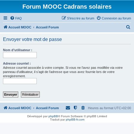
Forum MOOC Cadrans solaires
FAQ
S’inscrire au forum
Connexion au forum
R
Accueil MOOC
Accueil Forum
e
Envoyer votre mot de passe
c
h
Nom d’utilisateur :
e
r
Adresse courriel :
Adresse courriel associée à votre compte. Si vous ne l’avez pas modifiée via votre
c
panneau d’utilisateur, il s’agit de l’adresse que vous avez fournie lors de votre
enregistrement.
h
e
r
Accueil MOOC
Accueil Forum
Heures au format
UTC+02:00
Développé par
phpBB
® Forum Software © phpBB Limited
Traduit par
phpBB-fr.com