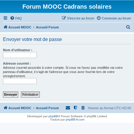
Forum MOOC Cadrans solaires
FAQ
S’inscrire au forum
Connexion au forum
R
Accueil MOOC
Accueil Forum
e
Envoyer votre mot de passe
c
h
Nom d’utilisateur :
e
r
Adresse courriel :
Adresse courriel associée à votre compte. Si vous ne l’avez pas modifiée via votre
c
panneau d’utilisateur, il s’agit de l’adresse que vous avez fournie lors de votre
enregistrement.
h
e
r
Accueil MOOC
Accueil Forum
Heures au format
UTC+02:00
Développé par
phpBB
® Forum Software © phpBB Limited
Traduit par
phpBB-fr.com