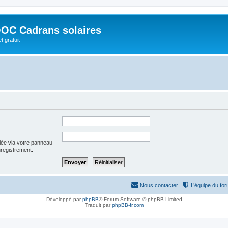
OC Cadrans solaires
t gratuit
iée via votre panneau
enregistrement.
Nous contacter
L’équipe du fo
Développé par
phpBB
® Forum Software © phpBB Limited
Traduit par
phpBB-fr.com