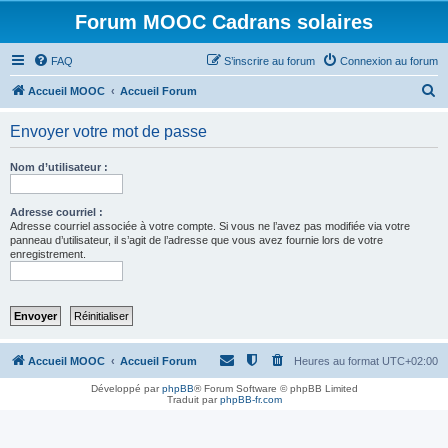
Forum MOOC Cadrans solaires
FAQ
S’inscrire au forum
Connexion au forum
R
Accueil MOOC
Accueil Forum
e
Envoyer votre mot de passe
c
h
Nom d’utilisateur :
e
r
Adresse courriel :
Adresse courriel associée à votre compte. Si vous ne l’avez pas modifiée via votre
c
panneau d’utilisateur, il s’agit de l’adresse que vous avez fournie lors de votre
enregistrement.
h
e
r
Accueil MOOC
Accueil Forum
Heures au format
UTC+02:00
Développé par
phpBB
® Forum Software © phpBB Limited
Traduit par
phpBB-fr.com