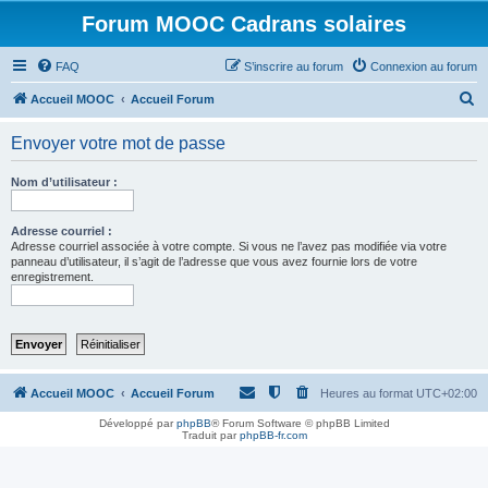
Forum MOOC Cadrans solaires
FAQ
S’inscrire au forum
Connexion au forum
R
Accueil MOOC
Accueil Forum
e
Envoyer votre mot de passe
c
h
Nom d’utilisateur :
e
r
Adresse courriel :
Adresse courriel associée à votre compte. Si vous ne l’avez pas modifiée via votre
c
panneau d’utilisateur, il s’agit de l’adresse que vous avez fournie lors de votre
enregistrement.
h
e
r
Accueil MOOC
Accueil Forum
Heures au format
UTC+02:00
Développé par
phpBB
® Forum Software © phpBB Limited
Traduit par
phpBB-fr.com