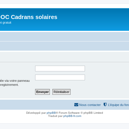
OC Cadrans solaires
t gratuit
iée via votre panneau
enregistrement.
Nous contacter
L’équipe du fo
Développé par
phpBB
® Forum Software © phpBB Limited
Traduit par
phpBB-fr.com