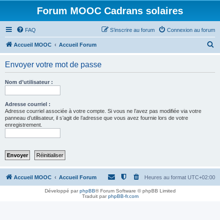
Forum MOOC Cadrans solaires
FAQ
S’inscrire au forum
Connexion au forum
R
Accueil MOOC
Accueil Forum
e
Envoyer votre mot de passe
c
h
Nom d’utilisateur :
e
r
Adresse courriel :
Adresse courriel associée à votre compte. Si vous ne l’avez pas modifiée via votre
c
panneau d’utilisateur, il s’agit de l’adresse que vous avez fournie lors de votre
enregistrement.
h
e
r
Accueil MOOC
Accueil Forum
Heures au format
UTC+02:00
Développé par
phpBB
® Forum Software © phpBB Limited
Traduit par
phpBB-fr.com