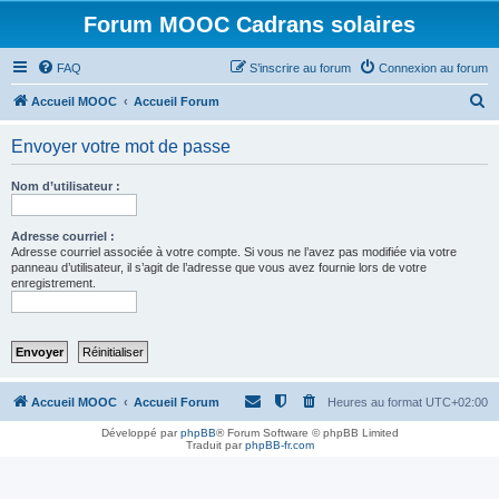
Forum MOOC Cadrans solaires
FAQ
S’inscrire au forum
Connexion au forum
R
Accueil MOOC
Accueil Forum
e
Envoyer votre mot de passe
c
h
Nom d’utilisateur :
e
r
Adresse courriel :
Adresse courriel associée à votre compte. Si vous ne l’avez pas modifiée via votre
c
panneau d’utilisateur, il s’agit de l’adresse que vous avez fournie lors de votre
enregistrement.
h
e
r
Accueil MOOC
Accueil Forum
Heures au format
UTC+02:00
Développé par
phpBB
® Forum Software © phpBB Limited
Traduit par
phpBB-fr.com