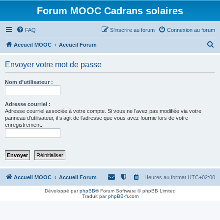
Forum MOOC Cadrans solaires
FAQ
S’inscrire au forum
Connexion au forum
R
Accueil MOOC
Accueil Forum
e
Envoyer votre mot de passe
c
h
Nom d’utilisateur :
e
r
Adresse courriel :
Adresse courriel associée à votre compte. Si vous ne l’avez pas modifiée via votre
c
panneau d’utilisateur, il s’agit de l’adresse que vous avez fournie lors de votre
enregistrement.
h
e
r
Accueil MOOC
Accueil Forum
Heures au format
UTC+02:00
Développé par
phpBB
® Forum Software © phpBB Limited
Traduit par
phpBB-fr.com