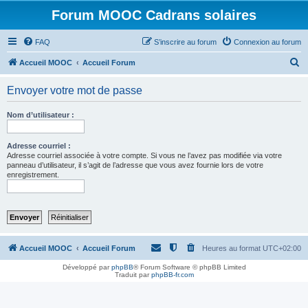
Forum MOOC Cadrans solaires
FAQ
S’inscrire au forum
Connexion au forum
R
Accueil MOOC
Accueil Forum
e
Envoyer votre mot de passe
c
h
Nom d’utilisateur :
e
r
Adresse courriel :
Adresse courriel associée à votre compte. Si vous ne l’avez pas modifiée via votre
c
panneau d’utilisateur, il s’agit de l’adresse que vous avez fournie lors de votre
enregistrement.
h
e
r
Accueil MOOC
Accueil Forum
Heures au format
UTC+02:00
Développé par
phpBB
® Forum Software © phpBB Limited
Traduit par
phpBB-fr.com