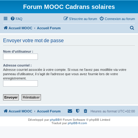
Forum MOOC Cadrans solaires
FAQ
S’inscrire au forum
Connexion au forum
R
Accueil MOOC
Accueil Forum
e
Envoyer votre mot de passe
c
h
Nom d’utilisateur :
e
r
Adresse courriel :
Adresse courriel associée à votre compte. Si vous ne l’avez pas modifiée via votre
c
panneau d’utilisateur, il s’agit de l’adresse que vous avez fournie lors de votre
enregistrement.
h
e
r
Accueil MOOC
Accueil Forum
Heures au format
UTC+02:00
Développé par
phpBB
® Forum Software © phpBB Limited
Traduit par
phpBB-fr.com