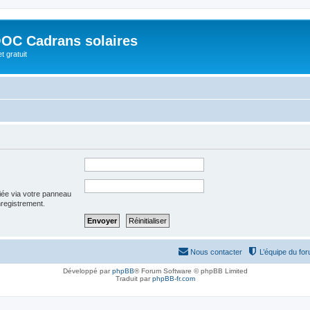
OC Cadrans solaires
t gratuit
iée via votre panneau
enregistrement.
Nous contacter
L’équipe du fo
Développé par
phpBB
® Forum Software © phpBB Limited
Traduit par
phpBB-fr.com