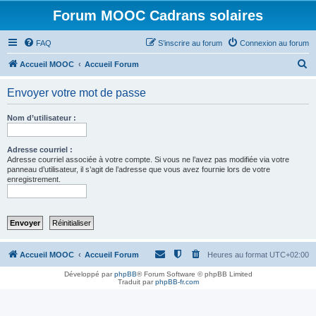
Forum MOOC Cadrans solaires
FAQ
S’inscrire au forum
Connexion au forum
R
Accueil MOOC
Accueil Forum
e
Envoyer votre mot de passe
c
h
Nom d’utilisateur :
e
r
Adresse courriel :
Adresse courriel associée à votre compte. Si vous ne l’avez pas modifiée via votre
c
panneau d’utilisateur, il s’agit de l’adresse que vous avez fournie lors de votre
enregistrement.
h
e
r
Accueil MOOC
Accueil Forum
Heures au format
UTC+02:00
Développé par
phpBB
® Forum Software © phpBB Limited
Traduit par
phpBB-fr.com