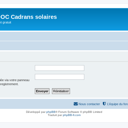
OC Cadrans solaires
t gratuit
iée via votre panneau
enregistrement.
Nous contacter
L’équipe du fo
Développé par
phpBB
® Forum Software © phpBB Limited
Traduit par
phpBB-fr.com