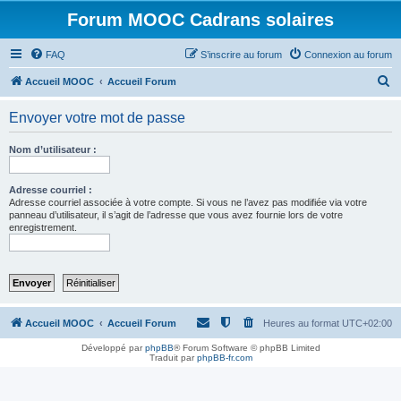
Forum MOOC Cadrans solaires
FAQ
S’inscrire au forum
Connexion au forum
R
Accueil MOOC
Accueil Forum
e
Envoyer votre mot de passe
c
h
Nom d’utilisateur :
e
r
Adresse courriel :
Adresse courriel associée à votre compte. Si vous ne l’avez pas modifiée via votre
c
panneau d’utilisateur, il s’agit de l’adresse que vous avez fournie lors de votre
enregistrement.
h
e
r
Accueil MOOC
Accueil Forum
Heures au format
UTC+02:00
Développé par
phpBB
® Forum Software © phpBB Limited
Traduit par
phpBB-fr.com