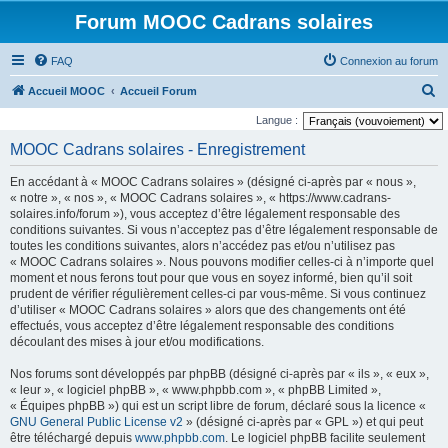
Forum MOOC Cadrans solaires
FAQ
Connexion au forum
R
Accueil MOOC
Accueil Forum
e
Langue :
c
MOOC Cadrans solaires - Enregistrement
h
En accédant à « MOOC Cadrans solaires » (désigné ci-après par « nous »,
e
« notre », « nos », « MOOC Cadrans solaires », « https://www.cadrans-
r
solaires.info/forum »), vous acceptez d’être légalement responsable des
conditions suivantes. Si vous n’acceptez pas d’être légalement responsable de
c
toutes les conditions suivantes, alors n’accédez pas et/ou n’utilisez pas
h
« MOOC Cadrans solaires ». Nous pouvons modifier celles-ci à n’importe quel
moment et nous ferons tout pour que vous en soyez informé, bien qu’il soit
e
prudent de vérifier régulièrement celles-ci par vous-même. Si vous continuez
r
d’utiliser « MOOC Cadrans solaires » alors que des changements ont été
effectués, vous acceptez d’être légalement responsable des conditions
découlant des mises à jour et/ou modifications.
Nos forums sont développés par phpBB (désigné ci-après par « ils », « eux »,
« leur », « logiciel phpBB », « www.phpbb.com », « phpBB Limited »,
« Équipes phpBB ») qui est un script libre de forum, déclaré sous la licence «
GNU General Public License v2
» (désigné ci-après par « GPL ») et qui peut
être téléchargé depuis
www.phpbb.com
. Le logiciel phpBB facilite seulement