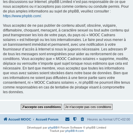
les discussions sur Internet. phpBB Limited n’est pas responsable de ce que
nous acceptons ou n’acceptons pas comme contenu ou conduite permis. Pour
de plus amples informations au sujet de phpBB, veuillez consulter :
https://www.phpbb.com/
.
Vous acceptez de ne pas publier de contenu abusif, obscène, vulgaire,
diffamatoire, choquant, menaçant, à caractère sexuel ou tout autre contenu qui
peut transgresser les lois de votre pays, du pays où « MOOC Cadrans
solaires » est hébergé ou les lois internationales. Le faire peut vous mener à
un bannissement immédiat et permanent, avec une notification à votre
fournisseur d’accès à Internet si nous le jugeons nécessaire. Les adresses IP
de tous les messages sont enregistrées pour aider au renforcement de ces
conditions. Vous acceptez que « MOOC Cadrans solaires » supprime, modifie,
déplace ou verrouille n’importe quel sujet lorsque nous estimons que cela est
nécessaire. En tant que membre, vous acceptez que toutes les informations
que vous avez saisies soient stockées dans notre base de données. Bien que
ces informations ne soient pas diffusées à une tierce partie sans votre
consentement, ni « MOOC Cadrans solaires », ni phpBB ne pourront être tenus
comme responsables en cas de tentative de piratage visant à compromettre
les données.
Accueil MOOC
Accueil Forum
Heures au format
UTC+02:00
Développé par
phpBB
® Forum Software © phpBB Limited
Traduit par
phpBB-fr.com