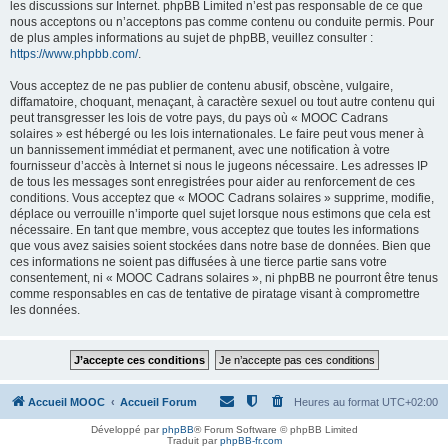
les discussions sur Internet. phpBB Limited n’est pas responsable de ce que
nous acceptons ou n’acceptons pas comme contenu ou conduite permis. Pour
de plus amples informations au sujet de phpBB, veuillez consulter :
https://www.phpbb.com/
.
Vous acceptez de ne pas publier de contenu abusif, obscène, vulgaire,
diffamatoire, choquant, menaçant, à caractère sexuel ou tout autre contenu qui
peut transgresser les lois de votre pays, du pays où « MOOC Cadrans
solaires » est hébergé ou les lois internationales. Le faire peut vous mener à
un bannissement immédiat et permanent, avec une notification à votre
fournisseur d’accès à Internet si nous le jugeons nécessaire. Les adresses IP
de tous les messages sont enregistrées pour aider au renforcement de ces
conditions. Vous acceptez que « MOOC Cadrans solaires » supprime, modifie,
déplace ou verrouille n’importe quel sujet lorsque nous estimons que cela est
nécessaire. En tant que membre, vous acceptez que toutes les informations
que vous avez saisies soient stockées dans notre base de données. Bien que
ces informations ne soient pas diffusées à une tierce partie sans votre
consentement, ni « MOOC Cadrans solaires », ni phpBB ne pourront être tenus
comme responsables en cas de tentative de piratage visant à compromettre
les données.
Accueil MOOC
Accueil Forum
Heures au format
UTC+02:00
Développé par
phpBB
® Forum Software © phpBB Limited
Traduit par
phpBB-fr.com