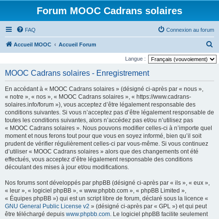
Forum MOOC Cadrans solaires
FAQ
Connexion au forum
R
Accueil MOOC
Accueil Forum
e
Langue :
c
MOOC Cadrans solaires - Enregistrement
h
En accédant à « MOOC Cadrans solaires » (désigné ci-après par « nous »,
e
« notre », « nos », « MOOC Cadrans solaires », « https://www.cadrans-
r
solaires.info/forum »), vous acceptez d’être légalement responsable des
conditions suivantes. Si vous n’acceptez pas d’être légalement responsable de
c
toutes les conditions suivantes, alors n’accédez pas et/ou n’utilisez pas
h
« MOOC Cadrans solaires ». Nous pouvons modifier celles-ci à n’importe quel
moment et nous ferons tout pour que vous en soyez informé, bien qu’il soit
e
prudent de vérifier régulièrement celles-ci par vous-même. Si vous continuez
r
d’utiliser « MOOC Cadrans solaires » alors que des changements ont été
effectués, vous acceptez d’être légalement responsable des conditions
découlant des mises à jour et/ou modifications.
Nos forums sont développés par phpBB (désigné ci-après par « ils », « eux »,
« leur », « logiciel phpBB », « www.phpbb.com », « phpBB Limited »,
« Équipes phpBB ») qui est un script libre de forum, déclaré sous la licence «
GNU General Public License v2
» (désigné ci-après par « GPL ») et qui peut
être téléchargé depuis
www.phpbb.com
. Le logiciel phpBB facilite seulement