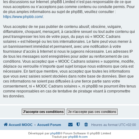
les discussions sur Internet. phpBB Limited n’est pas responsable de ce que
nous acceptons ou n’acceptons pas comme contenu ou conduite permis. Pour
de plus amples informations au sujet de phpBB, veuillez consulter :
https://www.phpbb.com/
.
Vous acceptez de ne pas publier de contenu abusif, obscène, vulgaire,
diffamatoire, choquant, menaçant, à caractère sexuel ou tout autre contenu qui
peut transgresser les lois de votre pays, du pays où « MOOC Cadrans
solaires » est hébergé ou les lois internationales. Le faire peut vous mener à
un bannissement immédiat et permanent, avec une notification à votre
fournisseur d’accès à Internet si nous le jugeons nécessaire. Les adresses IP
de tous les messages sont enregistrées pour aider au renforcement de ces
conditions. Vous acceptez que « MOOC Cadrans solaires » supprime, modifie,
déplace ou verrouille n’importe quel sujet lorsque nous estimons que cela est
nécessaire. En tant que membre, vous acceptez que toutes les informations
que vous avez saisies soient stockées dans notre base de données. Bien que
ces informations ne soient pas diffusées à une tierce partie sans votre
consentement, ni « MOOC Cadrans solaires », ni phpBB ne pourront être tenus
comme responsables en cas de tentative de piratage visant à compromettre
les données.
Accueil MOOC
Accueil Forum
Heures au format
UTC+02:00
Développé par
phpBB
® Forum Software © phpBB Limited
Traduit par
phpBB-fr.com