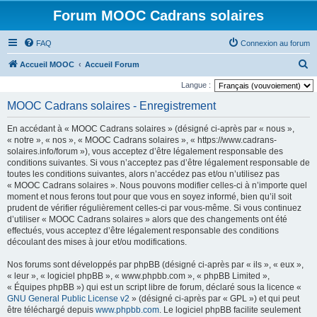
Forum MOOC Cadrans solaires
FAQ
Connexion au forum
R
Accueil MOOC
Accueil Forum
e
Langue :
c
MOOC Cadrans solaires - Enregistrement
h
En accédant à « MOOC Cadrans solaires » (désigné ci-après par « nous »,
e
« notre », « nos », « MOOC Cadrans solaires », « https://www.cadrans-
r
solaires.info/forum »), vous acceptez d’être légalement responsable des
conditions suivantes. Si vous n’acceptez pas d’être légalement responsable de
c
toutes les conditions suivantes, alors n’accédez pas et/ou n’utilisez pas
h
« MOOC Cadrans solaires ». Nous pouvons modifier celles-ci à n’importe quel
moment et nous ferons tout pour que vous en soyez informé, bien qu’il soit
e
prudent de vérifier régulièrement celles-ci par vous-même. Si vous continuez
r
d’utiliser « MOOC Cadrans solaires » alors que des changements ont été
effectués, vous acceptez d’être légalement responsable des conditions
découlant des mises à jour et/ou modifications.
Nos forums sont développés par phpBB (désigné ci-après par « ils », « eux »,
« leur », « logiciel phpBB », « www.phpbb.com », « phpBB Limited »,
« Équipes phpBB ») qui est un script libre de forum, déclaré sous la licence «
GNU General Public License v2
» (désigné ci-après par « GPL ») et qui peut
être téléchargé depuis
www.phpbb.com
. Le logiciel phpBB facilite seulement