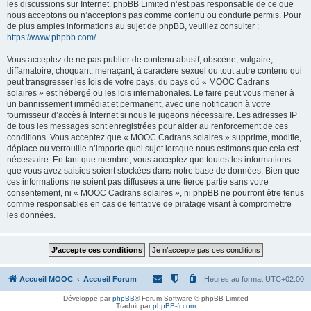
les discussions sur Internet. phpBB Limited n’est pas responsable de ce que
nous acceptons ou n’acceptons pas comme contenu ou conduite permis. Pour
de plus amples informations au sujet de phpBB, veuillez consulter :
https://www.phpbb.com/
.
Vous acceptez de ne pas publier de contenu abusif, obscène, vulgaire,
diffamatoire, choquant, menaçant, à caractère sexuel ou tout autre contenu qui
peut transgresser les lois de votre pays, du pays où « MOOC Cadrans
solaires » est hébergé ou les lois internationales. Le faire peut vous mener à
un bannissement immédiat et permanent, avec une notification à votre
fournisseur d’accès à Internet si nous le jugeons nécessaire. Les adresses IP
de tous les messages sont enregistrées pour aider au renforcement de ces
conditions. Vous acceptez que « MOOC Cadrans solaires » supprime, modifie,
déplace ou verrouille n’importe quel sujet lorsque nous estimons que cela est
nécessaire. En tant que membre, vous acceptez que toutes les informations
que vous avez saisies soient stockées dans notre base de données. Bien que
ces informations ne soient pas diffusées à une tierce partie sans votre
consentement, ni « MOOC Cadrans solaires », ni phpBB ne pourront être tenus
comme responsables en cas de tentative de piratage visant à compromettre
les données.
Accueil MOOC
Accueil Forum
Heures au format
UTC+02:00
Développé par
phpBB
® Forum Software © phpBB Limited
Traduit par
phpBB-fr.com