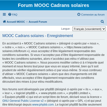
Forum MOOC Cadrans solaires
FAQ
Connexion au forum
R
Accueil MOOC
Accueil Forum
e
Langue :
c
MOOC Cadrans solaires - Enregistrement
h
En accédant à « MOOC Cadrans solaires » (désigné ci-après par « nous »,
e
« notre », « nos », « MOOC Cadrans solaires », « https://www.cadrans-
r
solaires.info/forum »), vous acceptez d’être légalement responsable des
conditions suivantes. Si vous n’acceptez pas d’être légalement responsable de
c
toutes les conditions suivantes, alors n’accédez pas et/ou n’utilisez pas
h
« MOOC Cadrans solaires ». Nous pouvons modifier celles-ci à n’importe quel
moment et nous ferons tout pour que vous en soyez informé, bien qu’il soit
e
prudent de vérifier régulièrement celles-ci par vous-même. Si vous continuez
r
d’utiliser « MOOC Cadrans solaires » alors que des changements ont été
effectués, vous acceptez d’être légalement responsable des conditions
découlant des mises à jour et/ou modifications.
Nos forums sont développés par phpBB (désigné ci-après par « ils », « eux »,
« leur », « logiciel phpBB », « www.phpbb.com », « phpBB Limited »,
« Équipes phpBB ») qui est un script libre de forum, déclaré sous la licence «
GNU General Public License v2
» (désigné ci-après par « GPL ») et qui peut
être téléchargé depuis
www.phpbb.com
. Le logiciel phpBB facilite seulement