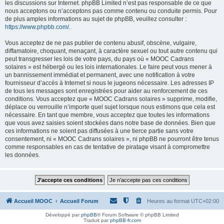
les discussions sur Internet. phpBB Limited n’est pas responsable de ce que
nous acceptons ou n’acceptons pas comme contenu ou conduite permis. Pour
de plus amples informations au sujet de phpBB, veuillez consulter :
https://www.phpbb.com/
.
Vous acceptez de ne pas publier de contenu abusif, obscène, vulgaire,
diffamatoire, choquant, menaçant, à caractère sexuel ou tout autre contenu qui
peut transgresser les lois de votre pays, du pays où « MOOC Cadrans
solaires » est hébergé ou les lois internationales. Le faire peut vous mener à
un bannissement immédiat et permanent, avec une notification à votre
fournisseur d’accès à Internet si nous le jugeons nécessaire. Les adresses IP
de tous les messages sont enregistrées pour aider au renforcement de ces
conditions. Vous acceptez que « MOOC Cadrans solaires » supprime, modifie,
déplace ou verrouille n’importe quel sujet lorsque nous estimons que cela est
nécessaire. En tant que membre, vous acceptez que toutes les informations
que vous avez saisies soient stockées dans notre base de données. Bien que
ces informations ne soient pas diffusées à une tierce partie sans votre
consentement, ni « MOOC Cadrans solaires », ni phpBB ne pourront être tenus
comme responsables en cas de tentative de piratage visant à compromettre
les données.
Accueil MOOC
Accueil Forum
Heures au format
UTC+02:00
Développé par
phpBB
® Forum Software © phpBB Limited
Traduit par
phpBB-fr.com