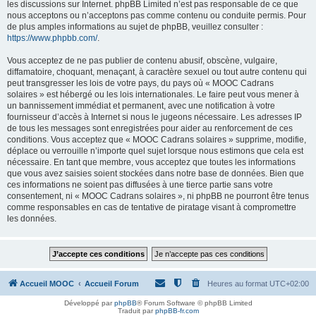
les discussions sur Internet. phpBB Limited n’est pas responsable de ce que
nous acceptons ou n’acceptons pas comme contenu ou conduite permis. Pour
de plus amples informations au sujet de phpBB, veuillez consulter :
https://www.phpbb.com/
.
Vous acceptez de ne pas publier de contenu abusif, obscène, vulgaire,
diffamatoire, choquant, menaçant, à caractère sexuel ou tout autre contenu qui
peut transgresser les lois de votre pays, du pays où « MOOC Cadrans
solaires » est hébergé ou les lois internationales. Le faire peut vous mener à
un bannissement immédiat et permanent, avec une notification à votre
fournisseur d’accès à Internet si nous le jugeons nécessaire. Les adresses IP
de tous les messages sont enregistrées pour aider au renforcement de ces
conditions. Vous acceptez que « MOOC Cadrans solaires » supprime, modifie,
déplace ou verrouille n’importe quel sujet lorsque nous estimons que cela est
nécessaire. En tant que membre, vous acceptez que toutes les informations
que vous avez saisies soient stockées dans notre base de données. Bien que
ces informations ne soient pas diffusées à une tierce partie sans votre
consentement, ni « MOOC Cadrans solaires », ni phpBB ne pourront être tenus
comme responsables en cas de tentative de piratage visant à compromettre
les données.
Accueil MOOC
Accueil Forum
Heures au format
UTC+02:00
Développé par
phpBB
® Forum Software © phpBB Limited
Traduit par
phpBB-fr.com