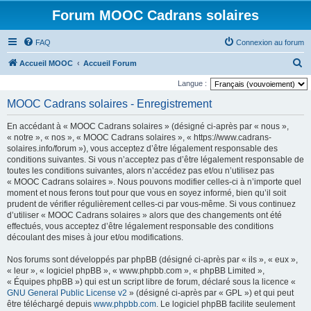
Forum MOOC Cadrans solaires
FAQ
Connexion au forum
R
Accueil MOOC
Accueil Forum
e
Langue :
c
MOOC Cadrans solaires - Enregistrement
h
En accédant à « MOOC Cadrans solaires » (désigné ci-après par « nous »,
e
« notre », « nos », « MOOC Cadrans solaires », « https://www.cadrans-
r
solaires.info/forum »), vous acceptez d’être légalement responsable des
conditions suivantes. Si vous n’acceptez pas d’être légalement responsable de
c
toutes les conditions suivantes, alors n’accédez pas et/ou n’utilisez pas
h
« MOOC Cadrans solaires ». Nous pouvons modifier celles-ci à n’importe quel
moment et nous ferons tout pour que vous en soyez informé, bien qu’il soit
e
prudent de vérifier régulièrement celles-ci par vous-même. Si vous continuez
r
d’utiliser « MOOC Cadrans solaires » alors que des changements ont été
effectués, vous acceptez d’être légalement responsable des conditions
découlant des mises à jour et/ou modifications.
Nos forums sont développés par phpBB (désigné ci-après par « ils », « eux »,
« leur », « logiciel phpBB », « www.phpbb.com », « phpBB Limited »,
« Équipes phpBB ») qui est un script libre de forum, déclaré sous la licence «
GNU General Public License v2
» (désigné ci-après par « GPL ») et qui peut
être téléchargé depuis
www.phpbb.com
. Le logiciel phpBB facilite seulement