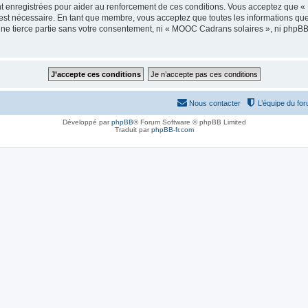
t enregistrées pour aider au renforcement de ces conditions. Vous acceptez que 
 est nécessaire. En tant que membre, vous acceptez que toutes les informations qu
 une tierce partie sans votre consentement, ni « MOOC Cadrans solaires », ni php
Nous contacter
L’équipe du fo
Développé par
phpBB
® Forum Software © phpBB Limited
Traduit par
phpBB-fr.com