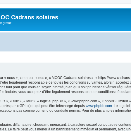
OC Cadrans solaires
t gratuit
 « nous », « notre », « nos », « MOOC Cadrans solaires », « https://www.cadrans-s
d’être légalement responsable de toutes les conditions suivantes, alors n’accédez
ns tout pour que vous en soyez informé, bien qu’il soit prudent de vérifier régulièr
ffectués, vous acceptez d’être légalement responsable des conditions découlant d
ls », « eux », « leur », « logiciel phpBB », « www.phpbb.com », « phpBB Limited »,
-après par « GPL ») et qui peut être téléchargé depuis
www.phpbb.com
. Le logicie
acceptons pas comme contenu ou conduite permis. Pour de plus amples informations
lgaire, diffamatoire, choquant, menaçant, à caractère sexuel ou tout autre contenu 
les. Le faire peut vous mener à un bannissement immédiat et permanent, avec une no