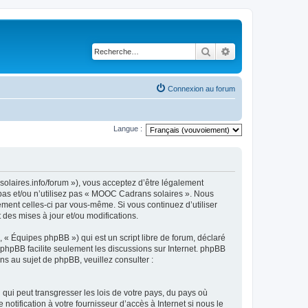
Rechercher
Recherche avancé
Connexion au forum
Langue :
olaires.info/forum »), vous acceptez d’être légalement
 pas et/ou n’utilisez pas « MOOC Cadrans solaires ». Nous
ement celles-ci par vous-même. Si vous continuez d’utiliser
es mises à jour et/ou modifications.
 « Équipes phpBB ») qui est un script libre de forum, déclaré
l phpBB facilite seulement les discussions sur Internet. phpBB
 au sujet de phpBB, veuillez consulter :
qui peut transgresser les lois de votre pays, du pays où
tification à votre fournisseur d’accès à Internet si nous le