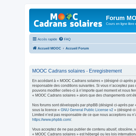
Forum MO
Cours en ligne libre e
Accès rapide
FAQ
Accueil MOOC
Accueil Forum
MOOC Cadrans solaires - Enregistrement
En accédant à « MOOC Cadrans solaires » (désigné ci-après par
responsable des conditions suivantes. Si vous n’acceptez pas 
pouvons modifier celles-ci à n’importe quel moment et nous fero
« MOOC Cadrans solaires » alors que des changements ont été e
Nos forums sont développés par phpBB (désigné ci-après par « i
sous la licence «
GNU General Public License v2
» (désigné ci
Limited n’est pas responsable de ce que nous acceptons ou n’
https://www.phpbb.com/
.
Vous acceptez de ne pas publier de contenu abusif, obscène, vu
« MOOC Cadrans solaires » est hébergé ou les lois internationa