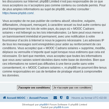
les discussions sur Internet. phpBB Limited n’est pas responsable de ce que
nous acceptons ou n’acceptons pas comme contenu ou conduite permis. Pour
de plus amples informations au sujet de phpBB, veuillez consulter :
https://www.phpbb.com/
.
Vous acceptez de ne pas publier de contenu abusif, obscène, vulgaire,
diffamatoire, choquant, menaçant, à caractère sexuel ou tout autre contenu qui
peut transgresser les lois de votre pays, du pays où « MOOC Cadrans
solaires » est hébergé ou les lois internationales. Le faire peut vous mener à
un bannissement immédiat et permanent, avec une notification à votre
fournisseur d’accès à Internet si nous le jugeons nécessaire. Les adresses IP
de tous les messages sont enregistrées pour aider au renforcement de ces
conditions. Vous acceptez que « MOOC Cadrans solaires » supprime, modifie,
déplace ou verrouille n’importe quel sujet lorsque nous estimons que cela est
nécessaire. En tant que membre, vous acceptez que toutes les informations
que vous avez saisies soient stockées dans notre base de données. Bien que
ces informations ne soient pas diffusées à une tierce partie sans votre
consentement, ni « MOOC Cadrans solaires », ni phpBB ne pourront être tenus
comme responsables en cas de tentative de piratage visant à compromettre
les données.
Accueil MOOC
Accueil Forum
Heures au format
UTC+02:00
Développé par
phpBB
® Forum Software © phpBB Limited
Traduit par
phpBB-fr.com