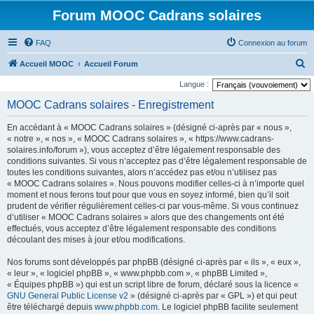
Forum MOOC Cadrans solaires
FAQ
Connexion au forum
R
Accueil MOOC
Accueil Forum
e
Langue :
c
MOOC Cadrans solaires - Enregistrement
h
En accédant à « MOOC Cadrans solaires » (désigné ci-après par « nous »,
e
« notre », « nos », « MOOC Cadrans solaires », « https://www.cadrans-
r
solaires.info/forum »), vous acceptez d’être légalement responsable des
conditions suivantes. Si vous n’acceptez pas d’être légalement responsable de
c
toutes les conditions suivantes, alors n’accédez pas et/ou n’utilisez pas
h
« MOOC Cadrans solaires ». Nous pouvons modifier celles-ci à n’importe quel
moment et nous ferons tout pour que vous en soyez informé, bien qu’il soit
e
prudent de vérifier régulièrement celles-ci par vous-même. Si vous continuez
r
d’utiliser « MOOC Cadrans solaires » alors que des changements ont été
effectués, vous acceptez d’être légalement responsable des conditions
découlant des mises à jour et/ou modifications.
Nos forums sont développés par phpBB (désigné ci-après par « ils », « eux »,
« leur », « logiciel phpBB », « www.phpbb.com », « phpBB Limited »,
« Équipes phpBB ») qui est un script libre de forum, déclaré sous la licence «
GNU General Public License v2
» (désigné ci-après par « GPL ») et qui peut
être téléchargé depuis
www.phpbb.com
. Le logiciel phpBB facilite seulement