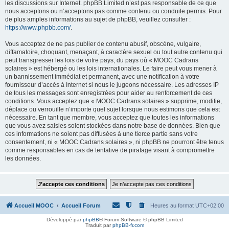
les discussions sur Internet. phpBB Limited n’est pas responsable de ce que
nous acceptons ou n’acceptons pas comme contenu ou conduite permis. Pour
de plus amples informations au sujet de phpBB, veuillez consulter :
https://www.phpbb.com/
.
Vous acceptez de ne pas publier de contenu abusif, obscène, vulgaire,
diffamatoire, choquant, menaçant, à caractère sexuel ou tout autre contenu qui
peut transgresser les lois de votre pays, du pays où « MOOC Cadrans
solaires » est hébergé ou les lois internationales. Le faire peut vous mener à
un bannissement immédiat et permanent, avec une notification à votre
fournisseur d’accès à Internet si nous le jugeons nécessaire. Les adresses IP
de tous les messages sont enregistrées pour aider au renforcement de ces
conditions. Vous acceptez que « MOOC Cadrans solaires » supprime, modifie,
déplace ou verrouille n’importe quel sujet lorsque nous estimons que cela est
nécessaire. En tant que membre, vous acceptez que toutes les informations
que vous avez saisies soient stockées dans notre base de données. Bien que
ces informations ne soient pas diffusées à une tierce partie sans votre
consentement, ni « MOOC Cadrans solaires », ni phpBB ne pourront être tenus
comme responsables en cas de tentative de piratage visant à compromettre
les données.
Accueil MOOC
Accueil Forum
Heures au format
UTC+02:00
Développé par
phpBB
® Forum Software © phpBB Limited
Traduit par
phpBB-fr.com