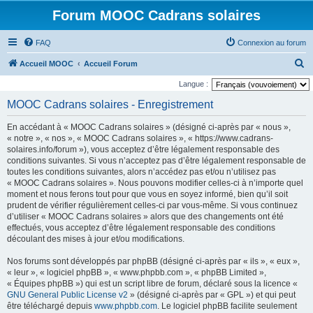
Forum MOOC Cadrans solaires
FAQ
Connexion au forum
R
Accueil MOOC
Accueil Forum
e
Langue :
c
MOOC Cadrans solaires - Enregistrement
h
En accédant à « MOOC Cadrans solaires » (désigné ci-après par « nous »,
e
« notre », « nos », « MOOC Cadrans solaires », « https://www.cadrans-
r
solaires.info/forum »), vous acceptez d’être légalement responsable des
conditions suivantes. Si vous n’acceptez pas d’être légalement responsable de
c
toutes les conditions suivantes, alors n’accédez pas et/ou n’utilisez pas
h
« MOOC Cadrans solaires ». Nous pouvons modifier celles-ci à n’importe quel
moment et nous ferons tout pour que vous en soyez informé, bien qu’il soit
e
prudent de vérifier régulièrement celles-ci par vous-même. Si vous continuez
r
d’utiliser « MOOC Cadrans solaires » alors que des changements ont été
effectués, vous acceptez d’être légalement responsable des conditions
découlant des mises à jour et/ou modifications.
Nos forums sont développés par phpBB (désigné ci-après par « ils », « eux »,
« leur », « logiciel phpBB », « www.phpbb.com », « phpBB Limited »,
« Équipes phpBB ») qui est un script libre de forum, déclaré sous la licence «
GNU General Public License v2
» (désigné ci-après par « GPL ») et qui peut
être téléchargé depuis
www.phpbb.com
. Le logiciel phpBB facilite seulement