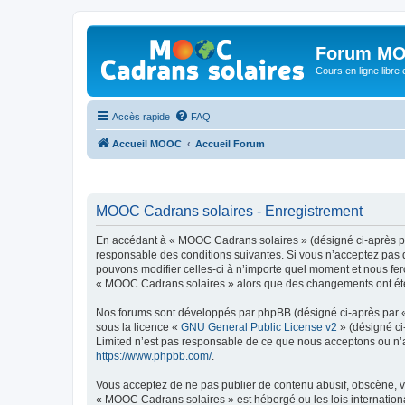
Forum MO
Cours en ligne libre e
Accès rapide
FAQ
Accueil MOOC
Accueil Forum
MOOC Cadrans solaires - Enregistrement
En accédant à « MOOC Cadrans solaires » (désigné ci-après par
responsable des conditions suivantes. Si vous n’acceptez pas 
pouvons modifier celles-ci à n’importe quel moment et nous fero
« MOOC Cadrans solaires » alors que des changements ont été e
Nos forums sont développés par phpBB (désigné ci-après par « i
sous la licence «
GNU General Public License v2
» (désigné ci
Limited n’est pas responsable de ce que nous acceptons ou n’
https://www.phpbb.com/
.
Vous acceptez de ne pas publier de contenu abusif, obscène, vu
« MOOC Cadrans solaires » est hébergé ou les lois internationa