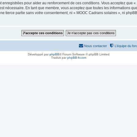
t enregistrées pour aider au renforcement de ces conditions. Vous acceptez que 
 est nécessaire. En tant que membre, vous acceptez que toutes les informations qu
 une tierce partie sans votre consentement, ni « MOOC Cadrans solaires », ni php
Nous contacter
L’équipe du fo
Développé par
phpBB
® Forum Software © phpBB Limited
Traduit par
phpBB-fr.com