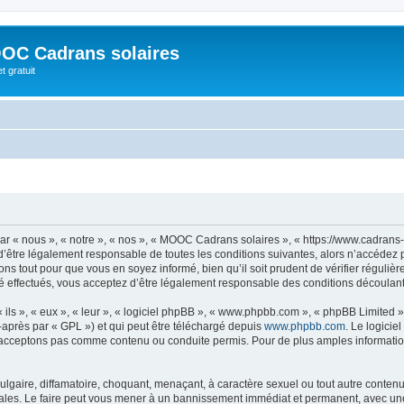
OC Cadrans solaires
t gratuit
 « nous », « notre », « nos », « MOOC Cadrans solaires », « https://www.cadrans-s
d’être légalement responsable de toutes les conditions suivantes, alors n’accédez
ns tout pour que vous en soyez informé, bien qu’il soit prudent de vérifier régulièr
ffectués, vous acceptez d’être légalement responsable des conditions découlant d
ls », « eux », « leur », « logiciel phpBB », « www.phpbb.com », « phpBB Limited »,
-après par « GPL ») et qui peut être téléchargé depuis
www.phpbb.com
. Le logicie
acceptons pas comme contenu ou conduite permis. Pour de plus amples informations
lgaire, diffamatoire, choquant, menaçant, à caractère sexuel ou tout autre contenu 
les. Le faire peut vous mener à un bannissement immédiat et permanent, avec une no