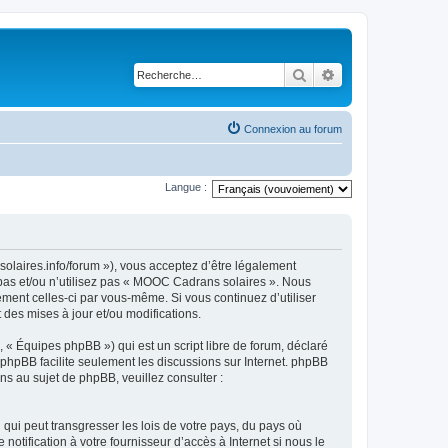
Rechercher
Recherche avancé
Connexion au forum
Langue :
olaires.info/forum »), vous acceptez d’être légalement
 pas et/ou n’utilisez pas « MOOC Cadrans solaires ». Nous
ement celles-ci par vous-même. Si vous continuez d’utiliser
es mises à jour et/ou modifications.
 « Équipes phpBB ») qui est un script libre de forum, déclaré
l phpBB facilite seulement les discussions sur Internet. phpBB
 au sujet de phpBB, veuillez consulter :
qui peut transgresser les lois de votre pays, du pays où
tification à votre fournisseur d’accès à Internet si nous le