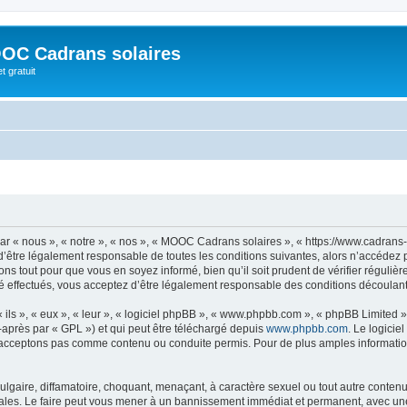
OC Cadrans solaires
t gratuit
 « nous », « notre », « nos », « MOOC Cadrans solaires », « https://www.cadrans-s
d’être légalement responsable de toutes les conditions suivantes, alors n’accédez
ns tout pour que vous en soyez informé, bien qu’il soit prudent de vérifier régulièr
ffectués, vous acceptez d’être légalement responsable des conditions découlant d
ls », « eux », « leur », « logiciel phpBB », « www.phpbb.com », « phpBB Limited »,
-après par « GPL ») et qui peut être téléchargé depuis
www.phpbb.com
. Le logicie
acceptons pas comme contenu ou conduite permis. Pour de plus amples informations
lgaire, diffamatoire, choquant, menaçant, à caractère sexuel ou tout autre contenu 
les. Le faire peut vous mener à un bannissement immédiat et permanent, avec une no