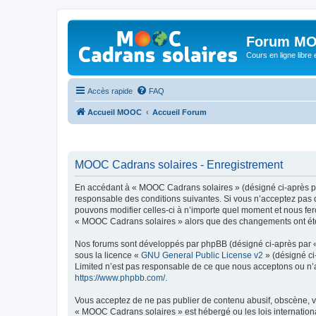
Forum MO
Cours en ligne libre e
Accès rapide
FAQ
Accueil MOOC
Accueil Forum
MOOC Cadrans solaires - Enregistrement
En accédant à « MOOC Cadrans solaires » (désigné ci-après par
responsable des conditions suivantes. Si vous n’acceptez pas 
pouvons modifier celles-ci à n’importe quel moment et nous fero
« MOOC Cadrans solaires » alors que des changements ont été e
Nos forums sont développés par phpBB (désigné ci-après par « i
sous la licence «
GNU General Public License v2
» (désigné ci
Limited n’est pas responsable de ce que nous acceptons ou n’
https://www.phpbb.com/
.
Vous acceptez de ne pas publier de contenu abusif, obscène, vu
« MOOC Cadrans solaires » est hébergé ou les lois internationa