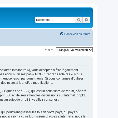
Rechercher
Recherche avancé
Connexion au forum
Langue :
olaires.info/forum »), vous acceptez d’être légalement
 pas et/ou n’utilisez pas « MOOC Cadrans solaires ». Nous
ement celles-ci par vous-même. Si vous continuez d’utiliser
es mises à jour et/ou modifications.
 « Équipes phpBB ») qui est un script libre de forum, déclaré
l phpBB facilite seulement les discussions sur Internet. phpBB
 au sujet de phpBB, veuillez consulter :
qui peut transgresser les lois de votre pays, du pays où
tification à votre fournisseur d’accès à Internet si nous le