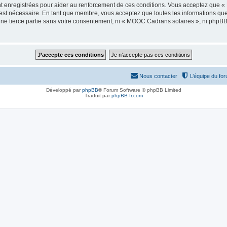
t enregistrées pour aider au renforcement de ces conditions. Vous acceptez que 
 est nécessaire. En tant que membre, vous acceptez que toutes les informations qu
 une tierce partie sans votre consentement, ni « MOOC Cadrans solaires », ni php
Nous contacter
L’équipe du fo
Développé par
phpBB
® Forum Software © phpBB Limited
Traduit par
phpBB-fr.com