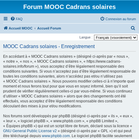
Forum MOOC Cadrans solaires
FAQ
Connexion au forum
R
Accueil MOOC
Accueil Forum
e
Langue :
c
MOOC Cadrans solaires - Enregistrement
h
En accédant à « MOOC Cadrans solaires » (désigné ci-après par « nous »,
e
« notre », « nos », « MOOC Cadrans solaires », « https://www.cadrans-
r
solaires.info/forum »), vous acceptez d’être légalement responsable des
conditions suivantes. Si vous n’acceptez pas d’être légalement responsable de
c
toutes les conditions suivantes, alors n’accédez pas et/ou n’utilisez pas
h
« MOOC Cadrans solaires ». Nous pouvons modifier celles-ci à n’importe quel
moment et nous ferons tout pour que vous en soyez informé, bien qu’il soit
e
prudent de vérifier régulièrement celles-ci par vous-même. Si vous continuez
r
d’utiliser « MOOC Cadrans solaires » alors que des changements ont été
effectués, vous acceptez d’être légalement responsable des conditions
découlant des mises à jour et/ou modifications.
Nos forums sont développés par phpBB (désigné ci-après par « ils », « eux »,
« leur », « logiciel phpBB », « www.phpbb.com », « phpBB Limited »,
« Équipes phpBB ») qui est un script libre de forum, déclaré sous la licence «
GNU General Public License v2
» (désigné ci-après par « GPL ») et qui peut
être téléchargé depuis
www.phpbb.com
. Le logiciel phpBB facilite seulement