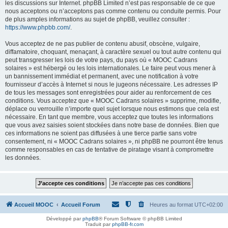
les discussions sur Internet. phpBB Limited n’est pas responsable de ce que
nous acceptons ou n’acceptons pas comme contenu ou conduite permis. Pour
de plus amples informations au sujet de phpBB, veuillez consulter :
https://www.phpbb.com/
.
Vous acceptez de ne pas publier de contenu abusif, obscène, vulgaire,
diffamatoire, choquant, menaçant, à caractère sexuel ou tout autre contenu qui
peut transgresser les lois de votre pays, du pays où « MOOC Cadrans
solaires » est hébergé ou les lois internationales. Le faire peut vous mener à
un bannissement immédiat et permanent, avec une notification à votre
fournisseur d’accès à Internet si nous le jugeons nécessaire. Les adresses IP
de tous les messages sont enregistrées pour aider au renforcement de ces
conditions. Vous acceptez que « MOOC Cadrans solaires » supprime, modifie,
déplace ou verrouille n’importe quel sujet lorsque nous estimons que cela est
nécessaire. En tant que membre, vous acceptez que toutes les informations
que vous avez saisies soient stockées dans notre base de données. Bien que
ces informations ne soient pas diffusées à une tierce partie sans votre
consentement, ni « MOOC Cadrans solaires », ni phpBB ne pourront être tenus
comme responsables en cas de tentative de piratage visant à compromettre
les données.
Accueil MOOC
Accueil Forum
Heures au format
UTC+02:00
Développé par
phpBB
® Forum Software © phpBB Limited
Traduit par
phpBB-fr.com