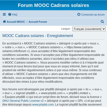
Forum MOOC Cadrans solaires
FAQ
Connexion au forum
R
Accueil MOOC
Accueil Forum
e
Langue :
c
MOOC Cadrans solaires - Enregistrement
h
En accédant à « MOOC Cadrans solaires » (désigné ci-après par « nous »,
e
« notre », « nos », « MOOC Cadrans solaires », « https://www.cadrans-
r
solaires.info/forum »), vous acceptez d’être légalement responsable des
conditions suivantes. Si vous n’acceptez pas d’être légalement responsable de
c
toutes les conditions suivantes, alors n’accédez pas et/ou n’utilisez pas
h
« MOOC Cadrans solaires ». Nous pouvons modifier celles-ci à n’importe quel
moment et nous ferons tout pour que vous en soyez informé, bien qu’il soit
e
prudent de vérifier régulièrement celles-ci par vous-même. Si vous continuez
r
d’utiliser « MOOC Cadrans solaires » alors que des changements ont été
effectués, vous acceptez d’être légalement responsable des conditions
découlant des mises à jour et/ou modifications.
Nos forums sont développés par phpBB (désigné ci-après par « ils », « eux »,
« leur », « logiciel phpBB », « www.phpbb.com », « phpBB Limited »,
« Équipes phpBB ») qui est un script libre de forum, déclaré sous la licence «
GNU General Public License v2
» (désigné ci-après par « GPL ») et qui peut
être téléchargé depuis
www.phpbb.com
. Le logiciel phpBB facilite seulement