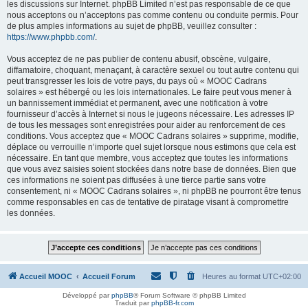
les discussions sur Internet. phpBB Limited n’est pas responsable de ce que
nous acceptons ou n’acceptons pas comme contenu ou conduite permis. Pour
de plus amples informations au sujet de phpBB, veuillez consulter :
https://www.phpbb.com/
.
Vous acceptez de ne pas publier de contenu abusif, obscène, vulgaire,
diffamatoire, choquant, menaçant, à caractère sexuel ou tout autre contenu qui
peut transgresser les lois de votre pays, du pays où « MOOC Cadrans
solaires » est hébergé ou les lois internationales. Le faire peut vous mener à
un bannissement immédiat et permanent, avec une notification à votre
fournisseur d’accès à Internet si nous le jugeons nécessaire. Les adresses IP
de tous les messages sont enregistrées pour aider au renforcement de ces
conditions. Vous acceptez que « MOOC Cadrans solaires » supprime, modifie,
déplace ou verrouille n’importe quel sujet lorsque nous estimons que cela est
nécessaire. En tant que membre, vous acceptez que toutes les informations
que vous avez saisies soient stockées dans notre base de données. Bien que
ces informations ne soient pas diffusées à une tierce partie sans votre
consentement, ni « MOOC Cadrans solaires », ni phpBB ne pourront être tenus
comme responsables en cas de tentative de piratage visant à compromettre
les données.
Accueil MOOC
Accueil Forum
Heures au format
UTC+02:00
Développé par
phpBB
® Forum Software © phpBB Limited
Traduit par
phpBB-fr.com