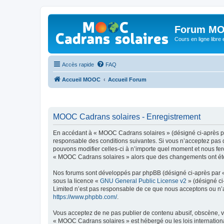
Forum MO
Cours en ligne libre e
Accès rapide
FAQ
Accueil MOOC
Accueil Forum
MOOC Cadrans solaires - Enregistrement
En accédant à « MOOC Cadrans solaires » (désigné ci-après par
responsable des conditions suivantes. Si vous n’acceptez pas 
pouvons modifier celles-ci à n’importe quel moment et nous fero
« MOOC Cadrans solaires » alors que des changements ont été e
Nos forums sont développés par phpBB (désigné ci-après par « i
sous la licence «
GNU General Public License v2
» (désigné ci
Limited n’est pas responsable de ce que nous acceptons ou n’
https://www.phpbb.com/
.
Vous acceptez de ne pas publier de contenu abusif, obscène, vu
« MOOC Cadrans solaires » est hébergé ou les lois internationa