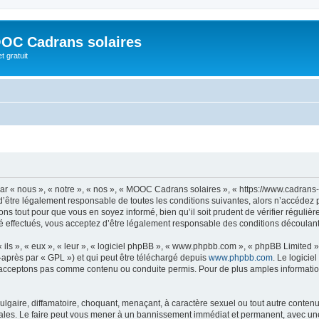
OC Cadrans solaires
t gratuit
 « nous », « notre », « nos », « MOOC Cadrans solaires », « https://www.cadrans-s
d’être légalement responsable de toutes les conditions suivantes, alors n’accédez
ns tout pour que vous en soyez informé, bien qu’il soit prudent de vérifier régulièr
ffectués, vous acceptez d’être légalement responsable des conditions découlant d
ls », « eux », « leur », « logiciel phpBB », « www.phpbb.com », « phpBB Limited »,
-après par « GPL ») et qui peut être téléchargé depuis
www.phpbb.com
. Le logicie
acceptons pas comme contenu ou conduite permis. Pour de plus amples informations
lgaire, diffamatoire, choquant, menaçant, à caractère sexuel ou tout autre contenu 
les. Le faire peut vous mener à un bannissement immédiat et permanent, avec une no