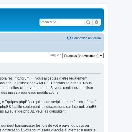
Rechercher
Recherche avancé
Connexion au forum
Langue :
olaires.info/forum »), vous acceptez d’être légalement
 pas et/ou n’utilisez pas « MOOC Cadrans solaires ». Nous
ement celles-ci par vous-même. Si vous continuez d’utiliser
es mises à jour et/ou modifications.
 « Équipes phpBB ») qui est un script libre de forum, déclaré
l phpBB facilite seulement les discussions sur Internet. phpBB
 au sujet de phpBB, veuillez consulter :
qui peut transgresser les lois de votre pays, du pays où
tification à votre fournisseur d’accès à Internet si nous le