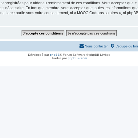
t enregistrées pour aider au renforcement de ces conditions. Vous acceptez que 
 est nécessaire. En tant que membre, vous acceptez que toutes les informations qu
 une tierce partie sans votre consentement, ni « MOOC Cadrans solaires », ni php
Nous contacter
L’équipe du fo
Développé par
phpBB
® Forum Software © phpBB Limited
Traduit par
phpBB-fr.com