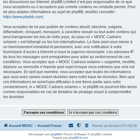
les discussions sur Internet. phpBB Limited n’est pas responsable de ce que
nous acceptons ou n’acceptons pas comme contenu ou conduite permis. Pour
de plus amples informations au sujet de phpBB, veuillez consulter :
https://www.phpbb.com/
.
Vous acceptez de ne pas publier de contenu abusif, obscène, vulgaire,
diffamatoire, choquant, menaçant, à caractère sexuel ou tout autre contenu qui
peut transgresser les lois de votre pays, du pays où « MOOC Cadrans
solaires » est hébergé ou les lois internationales. Le faire peut vous mener à
un bannissement immédiat et permanent, avec une notification à votre
fournisseur d’accès à Internet si nous le jugeons nécessaire. Les adresses IP
de tous les messages sont enregistrées pour aider au renforcement de ces
conditions. Vous acceptez que « MOOC Cadrans solaires » supprime, modifie,
déplace ou verrouille n’importe quel sujet lorsque nous estimons que cela est
nécessaire. En tant que membre, vous acceptez que toutes les informations
que vous avez saisies soient stockées dans notre base de données. Bien que
ces informations ne soient pas diffusées à une tierce partie sans votre
consentement, ni « MOOC Cadrans solaires », ni phpBB ne pourront être tenus
comme responsables en cas de tentative de piratage visant à compromettre
les données.
Accueil MOOC
Accueil Forum
Heures au format
UTC+02:00
Développé par
phpBB
® Forum Software © phpBB Limited
Traduit par
phpBB-fr.com