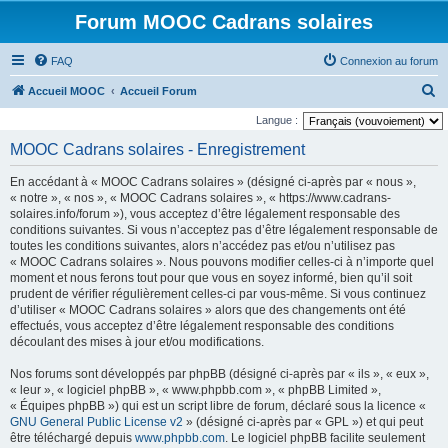
Forum MOOC Cadrans solaires
FAQ
Connexion au forum
R
Accueil MOOC
Accueil Forum
e
Langue :
c
MOOC Cadrans solaires - Enregistrement
h
En accédant à « MOOC Cadrans solaires » (désigné ci-après par « nous »,
e
« notre », « nos », « MOOC Cadrans solaires », « https://www.cadrans-
r
solaires.info/forum »), vous acceptez d’être légalement responsable des
conditions suivantes. Si vous n’acceptez pas d’être légalement responsable de
c
toutes les conditions suivantes, alors n’accédez pas et/ou n’utilisez pas
h
« MOOC Cadrans solaires ». Nous pouvons modifier celles-ci à n’importe quel
moment et nous ferons tout pour que vous en soyez informé, bien qu’il soit
e
prudent de vérifier régulièrement celles-ci par vous-même. Si vous continuez
r
d’utiliser « MOOC Cadrans solaires » alors que des changements ont été
effectués, vous acceptez d’être légalement responsable des conditions
découlant des mises à jour et/ou modifications.
Nos forums sont développés par phpBB (désigné ci-après par « ils », « eux »,
« leur », « logiciel phpBB », « www.phpbb.com », « phpBB Limited »,
« Équipes phpBB ») qui est un script libre de forum, déclaré sous la licence «
GNU General Public License v2
» (désigné ci-après par « GPL ») et qui peut
être téléchargé depuis
www.phpbb.com
. Le logiciel phpBB facilite seulement