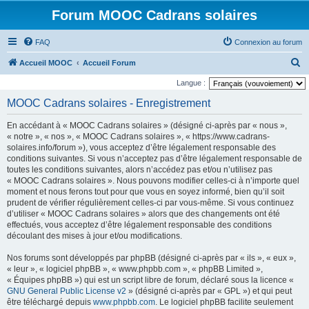
Forum MOOC Cadrans solaires
FAQ
Connexion au forum
R
Accueil MOOC
Accueil Forum
e
Langue :
c
MOOC Cadrans solaires - Enregistrement
h
En accédant à « MOOC Cadrans solaires » (désigné ci-après par « nous »,
e
« notre », « nos », « MOOC Cadrans solaires », « https://www.cadrans-
r
solaires.info/forum »), vous acceptez d’être légalement responsable des
conditions suivantes. Si vous n’acceptez pas d’être légalement responsable de
c
toutes les conditions suivantes, alors n’accédez pas et/ou n’utilisez pas
h
« MOOC Cadrans solaires ». Nous pouvons modifier celles-ci à n’importe quel
moment et nous ferons tout pour que vous en soyez informé, bien qu’il soit
e
prudent de vérifier régulièrement celles-ci par vous-même. Si vous continuez
r
d’utiliser « MOOC Cadrans solaires » alors que des changements ont été
effectués, vous acceptez d’être légalement responsable des conditions
découlant des mises à jour et/ou modifications.
Nos forums sont développés par phpBB (désigné ci-après par « ils », « eux »,
« leur », « logiciel phpBB », « www.phpbb.com », « phpBB Limited »,
« Équipes phpBB ») qui est un script libre de forum, déclaré sous la licence «
GNU General Public License v2
» (désigné ci-après par « GPL ») et qui peut
être téléchargé depuis
www.phpbb.com
. Le logiciel phpBB facilite seulement