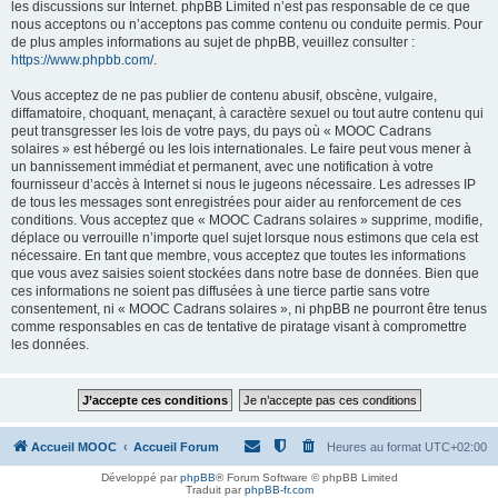
les discussions sur Internet. phpBB Limited n’est pas responsable de ce que
nous acceptons ou n’acceptons pas comme contenu ou conduite permis. Pour
de plus amples informations au sujet de phpBB, veuillez consulter :
https://www.phpbb.com/
.
Vous acceptez de ne pas publier de contenu abusif, obscène, vulgaire,
diffamatoire, choquant, menaçant, à caractère sexuel ou tout autre contenu qui
peut transgresser les lois de votre pays, du pays où « MOOC Cadrans
solaires » est hébergé ou les lois internationales. Le faire peut vous mener à
un bannissement immédiat et permanent, avec une notification à votre
fournisseur d’accès à Internet si nous le jugeons nécessaire. Les adresses IP
de tous les messages sont enregistrées pour aider au renforcement de ces
conditions. Vous acceptez que « MOOC Cadrans solaires » supprime, modifie,
déplace ou verrouille n’importe quel sujet lorsque nous estimons que cela est
nécessaire. En tant que membre, vous acceptez que toutes les informations
que vous avez saisies soient stockées dans notre base de données. Bien que
ces informations ne soient pas diffusées à une tierce partie sans votre
consentement, ni « MOOC Cadrans solaires », ni phpBB ne pourront être tenus
comme responsables en cas de tentative de piratage visant à compromettre
les données.
Accueil MOOC
Accueil Forum
Heures au format
UTC+02:00
Développé par
phpBB
® Forum Software © phpBB Limited
Traduit par
phpBB-fr.com