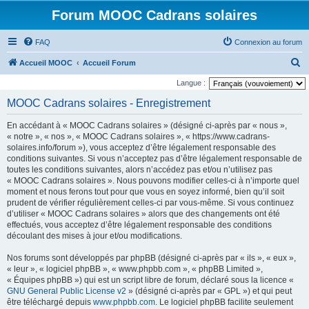
Forum MOOC Cadrans solaires
FAQ
Connexion au forum
R
Accueil MOOC
Accueil Forum
e
Langue :
c
MOOC Cadrans solaires - Enregistrement
h
En accédant à « MOOC Cadrans solaires » (désigné ci-après par « nous »,
e
« notre », « nos », « MOOC Cadrans solaires », « https://www.cadrans-
r
solaires.info/forum »), vous acceptez d’être légalement responsable des
conditions suivantes. Si vous n’acceptez pas d’être légalement responsable de
c
toutes les conditions suivantes, alors n’accédez pas et/ou n’utilisez pas
h
« MOOC Cadrans solaires ». Nous pouvons modifier celles-ci à n’importe quel
moment et nous ferons tout pour que vous en soyez informé, bien qu’il soit
e
prudent de vérifier régulièrement celles-ci par vous-même. Si vous continuez
r
d’utiliser « MOOC Cadrans solaires » alors que des changements ont été
effectués, vous acceptez d’être légalement responsable des conditions
découlant des mises à jour et/ou modifications.
Nos forums sont développés par phpBB (désigné ci-après par « ils », « eux »,
« leur », « logiciel phpBB », « www.phpbb.com », « phpBB Limited »,
« Équipes phpBB ») qui est un script libre de forum, déclaré sous la licence «
GNU General Public License v2
» (désigné ci-après par « GPL ») et qui peut
être téléchargé depuis
www.phpbb.com
. Le logiciel phpBB facilite seulement