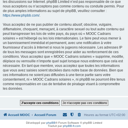
les discussions sur Internet. phpBB Limited n’est pas responsable de ce que
nous acceptons ou n’acceptons pas comme contenu ou conduite permis. Pour
de plus amples informations au sujet de phpBB, veuillez consulter :
https://www.phpbb.com/
.
Vous acceptez de ne pas publier de contenu abusif, obscène, vulgaire,
diffamatoire, choquant, menaçant, à caractère sexuel ou tout autre contenu qui
peut transgresser les lois de votre pays, du pays où « MOOC Cadrans
solaires » est hébergé ou les lois internationales. Le faire peut vous mener à
un bannissement immédiat et permanent, avec une notification à votre
fournisseur d’accès à Internet si nous le jugeons nécessaire. Les adresses IP
de tous les messages sont enregistrées pour aider au renforcement de ces
conditions. Vous acceptez que « MOOC Cadrans solaires » supprime, modifie,
déplace ou verrouille n’importe quel sujet lorsque nous estimons que cela est
nécessaire. En tant que membre, vous acceptez que toutes les informations
que vous avez saisies soient stockées dans notre base de données. Bien que
ces informations ne soient pas diffusées à une tierce partie sans votre
consentement, ni « MOOC Cadrans solaires », ni phpBB ne pourront être tenus
comme responsables en cas de tentative de piratage visant à compromettre
les données.
Accueil MOOC
Accueil Forum
Heures au format
UTC+02:00
Développé par
phpBB
® Forum Software © phpBB Limited
Traduit par
phpBB-fr.com