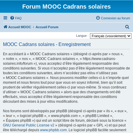
Forum MOOC Cadrans solaires
FAQ
Connexion au forum
R
Accueil MOOC
Accueil Forum
e
Langue :
c
MOOC Cadrans solaires - Enregistrement
h
En accédant à « MOOC Cadrans solaires » (désigné ci-après par « nous »,
e
« notre », « nos », « MOOC Cadrans solaires », « https://www.cadrans-
r
solaires.info/forum »), vous acceptez d’être légalement responsable des
conditions suivantes. Si vous n’acceptez pas d’être légalement responsable de
c
toutes les conditions suivantes, alors n’accédez pas et/ou n’utilisez pas
h
« MOOC Cadrans solaires ». Nous pouvons modifier celles-ci à n’importe quel
moment et nous ferons tout pour que vous en soyez informé, bien qu’il soit
e
prudent de vérifier régulièrement celles-ci par vous-même. Si vous continuez
r
d’utiliser « MOOC Cadrans solaires » alors que des changements ont été
effectués, vous acceptez d’être légalement responsable des conditions
découlant des mises à jour et/ou modifications.
Nos forums sont développés par phpBB (désigné ci-après par « ils », « eux »,
« leur », « logiciel phpBB », « www.phpbb.com », « phpBB Limited »,
« Équipes phpBB ») qui est un script libre de forum, déclaré sous la licence «
GNU General Public License v2
» (désigné ci-après par « GPL ») et qui peut
être téléchargé depuis
www.phpbb.com
. Le logiciel phpBB facilite seulement