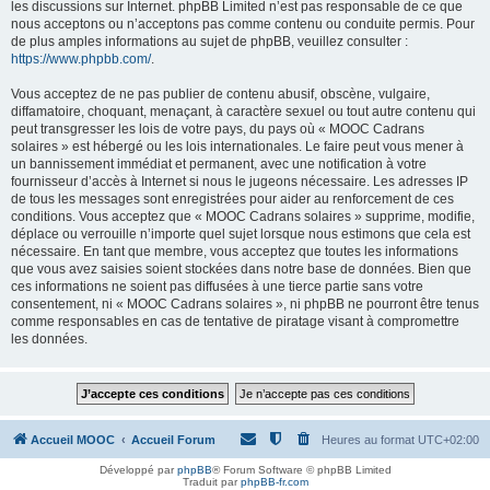
les discussions sur Internet. phpBB Limited n’est pas responsable de ce que
nous acceptons ou n’acceptons pas comme contenu ou conduite permis. Pour
de plus amples informations au sujet de phpBB, veuillez consulter :
https://www.phpbb.com/
.
Vous acceptez de ne pas publier de contenu abusif, obscène, vulgaire,
diffamatoire, choquant, menaçant, à caractère sexuel ou tout autre contenu qui
peut transgresser les lois de votre pays, du pays où « MOOC Cadrans
solaires » est hébergé ou les lois internationales. Le faire peut vous mener à
un bannissement immédiat et permanent, avec une notification à votre
fournisseur d’accès à Internet si nous le jugeons nécessaire. Les adresses IP
de tous les messages sont enregistrées pour aider au renforcement de ces
conditions. Vous acceptez que « MOOC Cadrans solaires » supprime, modifie,
déplace ou verrouille n’importe quel sujet lorsque nous estimons que cela est
nécessaire. En tant que membre, vous acceptez que toutes les informations
que vous avez saisies soient stockées dans notre base de données. Bien que
ces informations ne soient pas diffusées à une tierce partie sans votre
consentement, ni « MOOC Cadrans solaires », ni phpBB ne pourront être tenus
comme responsables en cas de tentative de piratage visant à compromettre
les données.
Accueil MOOC
Accueil Forum
Heures au format
UTC+02:00
Développé par
phpBB
® Forum Software © phpBB Limited
Traduit par
phpBB-fr.com