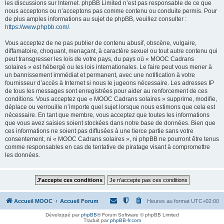
les discussions sur Internet. phpBB Limited n’est pas responsable de ce que
nous acceptons ou n’acceptons pas comme contenu ou conduite permis. Pour
de plus amples informations au sujet de phpBB, veuillez consulter :
https://www.phpbb.com/
.
Vous acceptez de ne pas publier de contenu abusif, obscène, vulgaire,
diffamatoire, choquant, menaçant, à caractère sexuel ou tout autre contenu qui
peut transgresser les lois de votre pays, du pays où « MOOC Cadrans
solaires » est hébergé ou les lois internationales. Le faire peut vous mener à
un bannissement immédiat et permanent, avec une notification à votre
fournisseur d’accès à Internet si nous le jugeons nécessaire. Les adresses IP
de tous les messages sont enregistrées pour aider au renforcement de ces
conditions. Vous acceptez que « MOOC Cadrans solaires » supprime, modifie,
déplace ou verrouille n’importe quel sujet lorsque nous estimons que cela est
nécessaire. En tant que membre, vous acceptez que toutes les informations
que vous avez saisies soient stockées dans notre base de données. Bien que
ces informations ne soient pas diffusées à une tierce partie sans votre
consentement, ni « MOOC Cadrans solaires », ni phpBB ne pourront être tenus
comme responsables en cas de tentative de piratage visant à compromettre
les données.
Accueil MOOC
Accueil Forum
Heures au format
UTC+02:00
Développé par
phpBB
® Forum Software © phpBB Limited
Traduit par
phpBB-fr.com