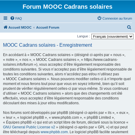
Forum MOOC Cadrans solaires
FAQ
Connexion au forum
R
Accueil MOOC
Accueil Forum
e
Langue :
c
MOOC Cadrans solaires - Enregistrement
h
En accédant à « MOOC Cadrans solaires » (désigné ci-après par « nous »,
e
« notre », « nos », « MOOC Cadrans solaires », « https://www.cadrans-
r
solaires.info/forum »), vous acceptez d’être légalement responsable des
conditions suivantes. Si vous n’acceptez pas d’être légalement responsable de
c
toutes les conditions suivantes, alors n’accédez pas et/ou n’utilisez pas
h
« MOOC Cadrans solaires ». Nous pouvons modifier celles-ci à n’importe quel
moment et nous ferons tout pour que vous en soyez informé, bien qu’il soit
e
prudent de vérifier régulièrement celles-ci par vous-même. Si vous continuez
r
d’utiliser « MOOC Cadrans solaires » alors que des changements ont été
effectués, vous acceptez d’être légalement responsable des conditions
découlant des mises à jour et/ou modifications.
Nos forums sont développés par phpBB (désigné ci-après par « ils », « eux »,
« leur », « logiciel phpBB », « www.phpbb.com », « phpBB Limited »,
« Équipes phpBB ») qui est un script libre de forum, déclaré sous la licence «
GNU General Public License v2
» (désigné ci-après par « GPL ») et qui peut
être téléchargé depuis
www.phpbb.com
. Le logiciel phpBB facilite seulement