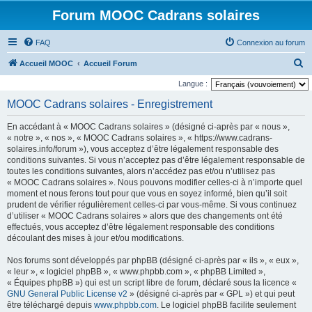
Forum MOOC Cadrans solaires
FAQ
Connexion au forum
R
Accueil MOOC
Accueil Forum
e
Langue :
c
MOOC Cadrans solaires - Enregistrement
h
En accédant à « MOOC Cadrans solaires » (désigné ci-après par « nous »,
e
« notre », « nos », « MOOC Cadrans solaires », « https://www.cadrans-
r
solaires.info/forum »), vous acceptez d’être légalement responsable des
conditions suivantes. Si vous n’acceptez pas d’être légalement responsable de
c
toutes les conditions suivantes, alors n’accédez pas et/ou n’utilisez pas
h
« MOOC Cadrans solaires ». Nous pouvons modifier celles-ci à n’importe quel
moment et nous ferons tout pour que vous en soyez informé, bien qu’il soit
e
prudent de vérifier régulièrement celles-ci par vous-même. Si vous continuez
r
d’utiliser « MOOC Cadrans solaires » alors que des changements ont été
effectués, vous acceptez d’être légalement responsable des conditions
découlant des mises à jour et/ou modifications.
Nos forums sont développés par phpBB (désigné ci-après par « ils », « eux »,
« leur », « logiciel phpBB », « www.phpbb.com », « phpBB Limited »,
« Équipes phpBB ») qui est un script libre de forum, déclaré sous la licence «
GNU General Public License v2
» (désigné ci-après par « GPL ») et qui peut
être téléchargé depuis
www.phpbb.com
. Le logiciel phpBB facilite seulement