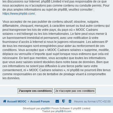
les discussions sur Internet. phpBB Limited n’est pas responsable de ce que
nous acceptons ou n’acceptons pas comme contenu ou conduite permis. Pour
de plus amples informations au sujet de phpBB, veuillez consulter :
https://www.phpbb.com/
.
Vous acceptez de ne pas publier de contenu abusif, obscène, vulgaire,
diffamatoire, choquant, menaçant, à caractère sexuel ou tout autre contenu qui
peut transgresser les lois de votre pays, du pays où « MOOC Cadrans
solaires » est hébergé ou les lois internationales. Le faire peut vous mener à
un bannissement immédiat et permanent, avec une notification à votre
fournisseur d’accès à Internet si nous le jugeons nécessaire. Les adresses IP
de tous les messages sont enregistrées pour aider au renforcement de ces
conditions. Vous acceptez que « MOOC Cadrans solaires » supprime, modifie,
déplace ou verrouille n’importe quel sujet lorsque nous estimons que cela est
nécessaire. En tant que membre, vous acceptez que toutes les informations
que vous avez saisies soient stockées dans notre base de données. Bien que
ces informations ne soient pas diffusées à une tierce partie sans votre
consentement, ni « MOOC Cadrans solaires », ni phpBB ne pourront être tenus
comme responsables en cas de tentative de piratage visant à compromettre
les données.
Accueil MOOC
Accueil Forum
Heures au format
UTC+02:00
Développé par
phpBB
® Forum Software © phpBB Limited
Traduit par
phpBB-fr.com