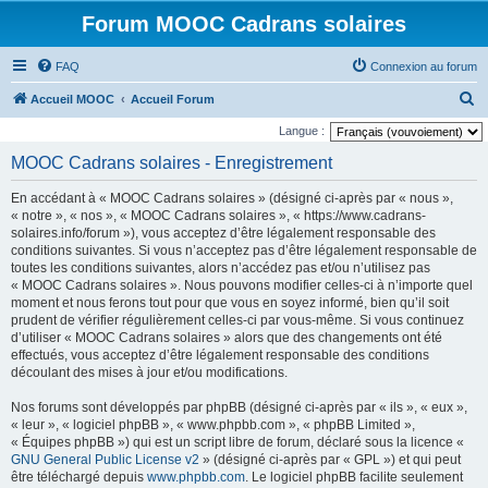
Forum MOOC Cadrans solaires
FAQ
Connexion au forum
R
Accueil MOOC
Accueil Forum
e
Langue :
c
MOOC Cadrans solaires - Enregistrement
h
En accédant à « MOOC Cadrans solaires » (désigné ci-après par « nous »,
e
« notre », « nos », « MOOC Cadrans solaires », « https://www.cadrans-
r
solaires.info/forum »), vous acceptez d’être légalement responsable des
conditions suivantes. Si vous n’acceptez pas d’être légalement responsable de
c
toutes les conditions suivantes, alors n’accédez pas et/ou n’utilisez pas
h
« MOOC Cadrans solaires ». Nous pouvons modifier celles-ci à n’importe quel
moment et nous ferons tout pour que vous en soyez informé, bien qu’il soit
e
prudent de vérifier régulièrement celles-ci par vous-même. Si vous continuez
r
d’utiliser « MOOC Cadrans solaires » alors que des changements ont été
effectués, vous acceptez d’être légalement responsable des conditions
découlant des mises à jour et/ou modifications.
Nos forums sont développés par phpBB (désigné ci-après par « ils », « eux »,
« leur », « logiciel phpBB », « www.phpbb.com », « phpBB Limited »,
« Équipes phpBB ») qui est un script libre de forum, déclaré sous la licence «
GNU General Public License v2
» (désigné ci-après par « GPL ») et qui peut
être téléchargé depuis
www.phpbb.com
. Le logiciel phpBB facilite seulement