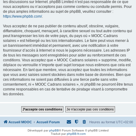
les discussions sur Internet. phpBB Limited n’est pas responsable de ce que
nous acceptons ou n’acceptons pas comme contenu ou conduite permis. Pour
de plus amples informations au sujet de phpBB, veuillez consulter :
https://www.phpbb.com/
.
Vous acceptez de ne pas publier de contenu abusif, obscène, vulgaire,
diffamatoire, choquant, menaçant, à caractère sexuel ou tout autre contenu qui
peut transgresser les lois de votre pays, du pays où « MOOC Cadrans
solaires » est hébergé ou les lois internationales. Le faire peut vous mener à
un bannissement immédiat et permanent, avec une notification à votre
fournisseur d’accès à Internet si nous le jugeons nécessaire. Les adresses IP
de tous les messages sont enregistrées pour aider au renforcement de ces
conditions. Vous acceptez que « MOOC Cadrans solaires » supprime, modifie,
déplace ou verrouille n’importe quel sujet lorsque nous estimons que cela est
nécessaire. En tant que membre, vous acceptez que toutes les informations
que vous avez saisies soient stockées dans notre base de données. Bien que
ces informations ne soient pas diffusées à une tierce partie sans votre
consentement, ni « MOOC Cadrans solaires », ni phpBB ne pourront être tenus
comme responsables en cas de tentative de piratage visant à compromettre
les données.
Accueil MOOC
Accueil Forum
Heures au format
UTC+02:00
Développé par
phpBB
® Forum Software © phpBB Limited
Traduit par
phpBB-fr.com