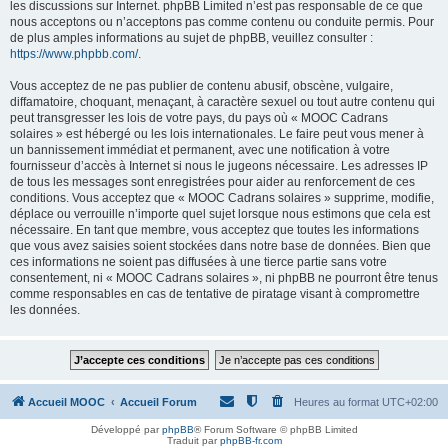
les discussions sur Internet. phpBB Limited n’est pas responsable de ce que
nous acceptons ou n’acceptons pas comme contenu ou conduite permis. Pour
de plus amples informations au sujet de phpBB, veuillez consulter :
https://www.phpbb.com/
.
Vous acceptez de ne pas publier de contenu abusif, obscène, vulgaire,
diffamatoire, choquant, menaçant, à caractère sexuel ou tout autre contenu qui
peut transgresser les lois de votre pays, du pays où « MOOC Cadrans
solaires » est hébergé ou les lois internationales. Le faire peut vous mener à
un bannissement immédiat et permanent, avec une notification à votre
fournisseur d’accès à Internet si nous le jugeons nécessaire. Les adresses IP
de tous les messages sont enregistrées pour aider au renforcement de ces
conditions. Vous acceptez que « MOOC Cadrans solaires » supprime, modifie,
déplace ou verrouille n’importe quel sujet lorsque nous estimons que cela est
nécessaire. En tant que membre, vous acceptez que toutes les informations
que vous avez saisies soient stockées dans notre base de données. Bien que
ces informations ne soient pas diffusées à une tierce partie sans votre
consentement, ni « MOOC Cadrans solaires », ni phpBB ne pourront être tenus
comme responsables en cas de tentative de piratage visant à compromettre
les données.
Accueil MOOC
Accueil Forum
Heures au format
UTC+02:00
Développé par
phpBB
® Forum Software © phpBB Limited
Traduit par
phpBB-fr.com