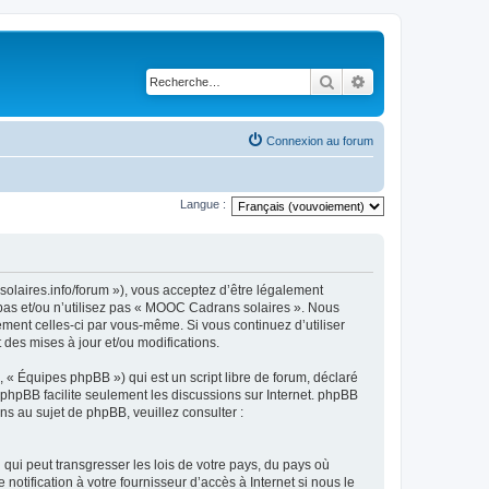
Rechercher
Recherche avancé
Connexion au forum
Langue :
olaires.info/forum »), vous acceptez d’être légalement
 pas et/ou n’utilisez pas « MOOC Cadrans solaires ». Nous
ement celles-ci par vous-même. Si vous continuez d’utiliser
es mises à jour et/ou modifications.
 « Équipes phpBB ») qui est un script libre de forum, déclaré
l phpBB facilite seulement les discussions sur Internet. phpBB
 au sujet de phpBB, veuillez consulter :
qui peut transgresser les lois de votre pays, du pays où
tification à votre fournisseur d’accès à Internet si nous le