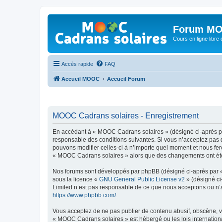
Forum MO
Cours en ligne libre e
Accès rapide
FAQ
Accueil MOOC
Accueil Forum
MOOC Cadrans solaires - Enregistrement
En accédant à « MOOC Cadrans solaires » (désigné ci-après par
responsable des conditions suivantes. Si vous n’acceptez pas 
pouvons modifier celles-ci à n’importe quel moment et nous fero
« MOOC Cadrans solaires » alors que des changements ont été e
Nos forums sont développés par phpBB (désigné ci-après par « i
sous la licence «
GNU General Public License v2
» (désigné ci
Limited n’est pas responsable de ce que nous acceptons ou n’
https://www.phpbb.com/
.
Vous acceptez de ne pas publier de contenu abusif, obscène, vu
« MOOC Cadrans solaires » est hébergé ou les lois internationa