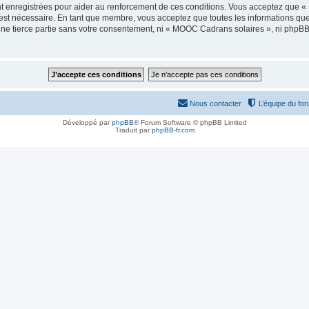
t enregistrées pour aider au renforcement de ces conditions. Vous acceptez que 
 est nécessaire. En tant que membre, vous acceptez que toutes les informations qu
 une tierce partie sans votre consentement, ni « MOOC Cadrans solaires », ni php
Nous contacter
L’équipe du fo
Développé par
phpBB
® Forum Software © phpBB Limited
Traduit par
phpBB-fr.com