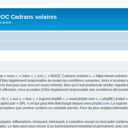
OC Cadrans solaires
t gratuit
 « nous », « notre », « nos », « MOOC Cadrans solaires », « https://www.cadrans-s
d’être légalement responsable de toutes les conditions suivantes, alors n’accédez
ns tout pour que vous en soyez informé, bien qu’il soit prudent de vérifier régulièr
ffectués, vous acceptez d’être légalement responsable des conditions découlant d
ls », « eux », « leur », « logiciel phpBB », « www.phpbb.com », « phpBB Limited »,
-après par « GPL ») et qui peut être téléchargé depuis
www.phpbb.com
. Le logicie
acceptons pas comme contenu ou conduite permis. Pour de plus amples informations
lgaire, diffamatoire, choquant, menaçant, à caractère sexuel ou tout autre contenu 
les. Le faire peut vous mener à un bannissement immédiat et permanent, avec une no