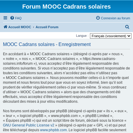
Forum MOOC Cadrans solaires
FAQ
Connexion au forum
R
Accueil MOOC
Accueil Forum
e
Langue :
c
MOOC Cadrans solaires - Enregistrement
h
En accédant à « MOOC Cadrans solaires » (désigné ci-après par « nous »,
e
« notre », « nos », « MOOC Cadrans solaires », « https://www.cadrans-
r
solaires.info/forum »), vous acceptez d’être légalement responsable des
conditions suivantes. Si vous n’acceptez pas d’être légalement responsable de
c
toutes les conditions suivantes, alors n’accédez pas et/ou n’utilisez pas
h
« MOOC Cadrans solaires ». Nous pouvons modifier celles-ci à n’importe quel
moment et nous ferons tout pour que vous en soyez informé, bien qu’il soit
e
prudent de vérifier régulièrement celles-ci par vous-même. Si vous continuez
r
d’utiliser « MOOC Cadrans solaires » alors que des changements ont été
effectués, vous acceptez d’être légalement responsable des conditions
découlant des mises à jour et/ou modifications.
Nos forums sont développés par phpBB (désigné ci-après par « ils », « eux »,
« leur », « logiciel phpBB », « www.phpbb.com », « phpBB Limited »,
« Équipes phpBB ») qui est un script libre de forum, déclaré sous la licence «
GNU General Public License v2
» (désigné ci-après par « GPL ») et qui peut
être téléchargé depuis
www.phpbb.com
. Le logiciel phpBB facilite seulement