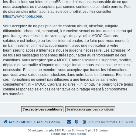
les discussions sur Internet. phpBB Limited n’est pas responsable de ce que
nous acceptons ou n’acceptons pas comme contenu ou conduite permis. Pour
de plus amples informations au sujet de phpBB, veuillez consulter :
https://www.phpbb.com/
.
Vous acceptez de ne pas publier de contenu abusif, obscène, vulgaire,
diffamatoire, choquant, menaçant, à caractère sexuel ou tout autre contenu qui
peut transgresser les lois de votre pays, du pays où « MOOC Cadrans
solaires » est hébergé ou les lois internationales. Le faire peut vous mener à
un bannissement immédiat et permanent, avec une notification à votre
fournisseur d’accès à Internet si nous le jugeons nécessaire. Les adresses IP
de tous les messages sont enregistrées pour aider au renforcement de ces
conditions. Vous acceptez que « MOOC Cadrans solaires » supprime, modifie,
déplace ou verrouille n’importe quel sujet lorsque nous estimons que cela est
nécessaire. En tant que membre, vous acceptez que toutes les informations
que vous avez saisies soient stockées dans notre base de données. Bien que
ces informations ne soient pas diffusées à une tierce partie sans votre
consentement, ni « MOOC Cadrans solaires », ni phpBB ne pourront être tenus
comme responsables en cas de tentative de piratage visant à compromettre
les données.
Accueil MOOC
Accueil Forum
Heures au format
UTC+02:00
Développé par
phpBB
® Forum Software © phpBB Limited
Traduit par
phpBB-fr.com